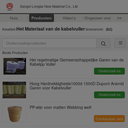
Jiangxi Longtai New Material Co., Ltd
Huis
Producten
Video's
Ongeveer ons
>>
Het Materiaal van de kabelvuller
Kwaliteit
leverancier.
(62)
Beste Producten
Het regelmatige Gemeenschappelijke Garen van de
Kabelpp Vuller
Onderzoek nu
Hoog Hardnekkigheids1000d 1500D Dupont Aramid
Garen voor Kabelvuller
Onderzoek nu
PP-wijn voor matten Webbing weft
Contacteer ons