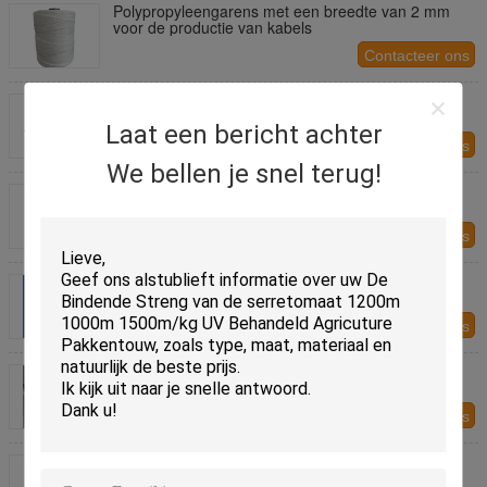
Polypropyleengarens met een breedte van 2 mm
voor de productie van kabels
Contacteer ons
China Beste PP Vul Garen voor Draadkabel Vulling
Laat een bericht achter
Contacteer ons
We bellen je snel terug!
Polypropyleen garen PP kabelvulgaren 100.000
denier
Contacteer ons
PP Gefibrilleerd garen/naaigaren/kabelvuller touw
Contacteer ons
Hoogwaardige draad of kabel getwiste PP-vullers
Polypropyleen PP-vulgaren
Contacteer ons
Fibrillated pp Garens/naaddraad/18 Nylon Twine