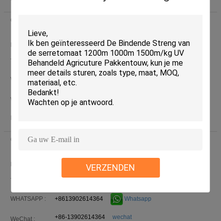
Contacten :
Ms. Nancy Huang (Jiangxi Longtai New Material Co., Ltd)
laatst ingelogd: uur 37 Minuten geleden
Functie :
Sales Manager
Telefoon :
+86 135 2868 6612
+8613528686612
Whatsapp
WHATSAPP :
+8613528686612
wechat
WeChat :
E-mail :
twine@longtai168.com
Contacten :
Ms. Cara Yang (Jiangxi Longtai New Material Co., Ltd)
laatst ingelogd: uur 37 Minuten geleden
Functie :
Sales Manager
VERZENDEN
Telefoon :
+86-13902614364
+8613902614364
Whatsapp
WHATSAPP :
+86-13902614364
wechat
WeChat :