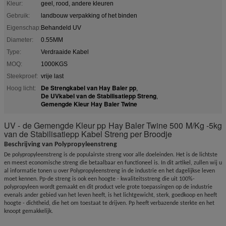
Kleur:
geel, rood, andere kleuren
Gebruik:
landbouw verpakking of het binden
Eigenschap:
Behandeld UV
Diameter:
0.55MM
Type:
Verdraaide Kabel
MOQ:
1000KGS
Steekproef:
vrije last
De Strengkabel van Hay Baler pp
Hoog licht:
,
De UVkabel van de Stabilisatiepp Streng
,
Gemengde Kleur Hay Baler Twine
UV - de Gemengde Kleur pp Hay Baler Twine 500 M/Kg -5kg
van de Stabilisatiepp Kabel Streng per Broodje
Beschrijving van Polypropyleenstreng
De polypropyleenstreng is de populairste streng voor alle doeleinden. Het is de lichtste
en meest economische streng die betaalbaar en functioneel is. In dit artikel, zullen wij u
al informatie tonen u over Polypropyleenstreng in de industrie en het dagelijkse leven
moet kennen. Pp-de streng is ook een hoogte - kwaliteitsstreng die uit 100%-
polypropyleen wordt gemaakt en dit product vele grote toepassingen op de industrie
evenals ander gebied van het leven heeft, is het lichtgewicht, sterk, goedkoop en heeft
hoogte - dichtheid, die het om toestaat te drijven. Pp heeft verbazende sterkte en het
knoopt gemakkelijk.