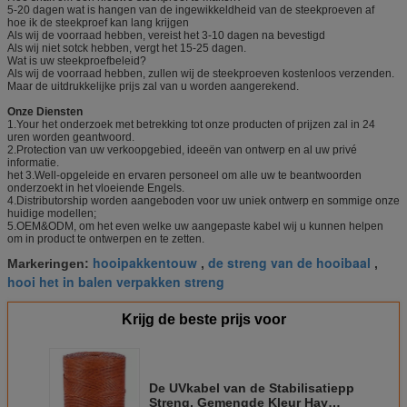
5-20 dagen wat is hangen van de ingewikkeldheid van de steekproeven af
hoe ik de steekproef kan lang krijgen
Als wij de voorraad hebben, vereist het 3-10 dagen na bevestigd
Als wij niet sotck hebben, vergt het 15-25 dagen.
Wat is uw steekproefbeleid?
Als wij de voorraad hebben, zullen wij de steekproeven kostenloos verzenden.
Maar de uitdrukkelijke prijs zal van u worden aangerekend.
Onze Diensten
1.Your het onderzoek met betrekking tot onze producten of prijzen zal in 24
uren worden geantwoord.
2.Protection van uw verkoopgebied, ideeën van ontwerp en al uw privé
informatie.
het 3.Well-opgeleide en ervaren personeel om alle uw te beantwoorden
onderzoekt in het vloeiende Engels.
4.Distributorship worden aangeboden voor uw uniek ontwerp en sommige onze
huidige modellen;
5.OEM&ODM, om het even welke uw aangepaste kabel wij u kunnen helpen
om in product te ontwerpen en te zetten.
hooipakkentouw
de streng van de hooibaal
Markeringen:
,
,
hooi het in balen verpakken streng
Krijg de beste prijs voor
De UVkabel van de Stabilisatiepp
Streng, Gemengde Kleur Hay