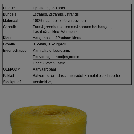
Product
Pp-streng, pp-kabel
Bundels
1strands, 2strands, 3strands
Materiaal
100% maagdelijk Polypropyleen
Gebruik
Farm&greenhouse, tomato&banana het hangen,
Lashig&packing, Worstpers
Kleur
Aangepaste of Pantone-kleuren
Grootte
0.55mm, 0.5-5kg/roll
Eigenschappen
Kan raffia of koord zijn.
Eenvormige broodjesgrootte.
Hoge UVstabilisatie.
OEM/ODM
Aanvaardbaar
Pakket
Balvorm of cilindrisch, Individul-Krimpfolie elk broodje
Steekproef
Verstrekt vrij