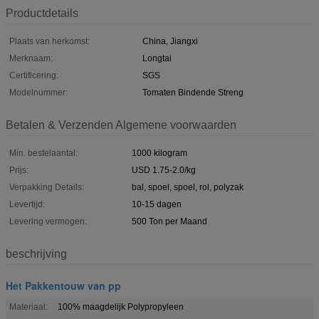
Productdetails
Plaats van herkomst:
China, Jiangxi
Merknaam:
Longtai
Certificering:
SGS
Modelnummer:
Tomaten Bindende Streng
Betalen & Verzenden Algemene voorwaarden
Min. bestelaantal:
1000 kilogram
Prijs:
USD 1.75-2.0/kg
Verpakking Details:
bal, spoel, spoel, rol, polyzak
Levertijd:
10-15 dagen
Levering vermogen:
500 Ton per Maand
beschrijving
Het Pakkentouw van pp
Materiaal:
100% maagdelijk Polypropyleen