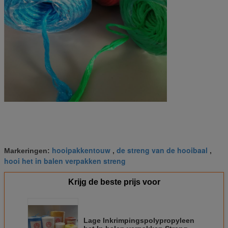
hooipakkentouw
de streng van de hooibaal
Markeringen:
,
,
hooi het in balen verpakken streng
Krijg de beste prijs voor
Lage Inkrimpingspolypropyleen