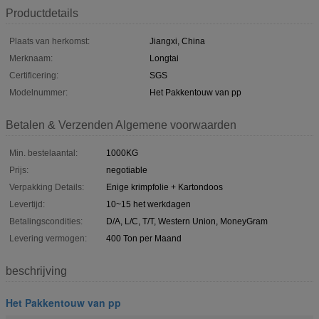
Productdetails
Plaats van herkomst:
Jiangxi, China
Merknaam:
Longtai
Certificering:
SGS
Modelnummer:
Het Pakkentouw van pp
Betalen & Verzenden Algemene voorwaarden
Min. bestelaantal:
1000KG
Prijs:
negotiable
Verpakking Details:
Enige krimpfolie + Kartondoos
Levertijd:
10~15 het werkdagen
Betalingscondities:
D/A, L/C, T/T, Western Union, MoneyGram
Levering vermogen:
400 Ton per Maand
beschrijving
Het Pakkentouw van pp