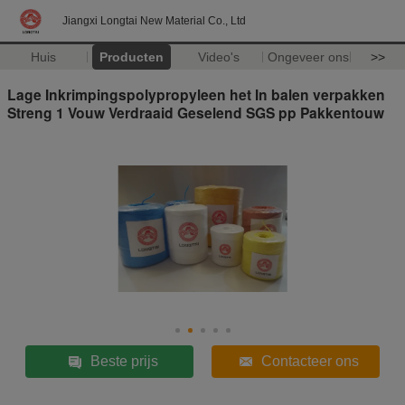
Jiangxi Longtai New Material Co., Ltd
Huis
Producten
Video's
Ongeveer ons
>>
Lage Inkrimpingspolypropyleen het In balen verpakken
Streng 1 Vouw Verdraaid Geselend SGS pp Pakkentouw
Beste prijs
Contacteer ons