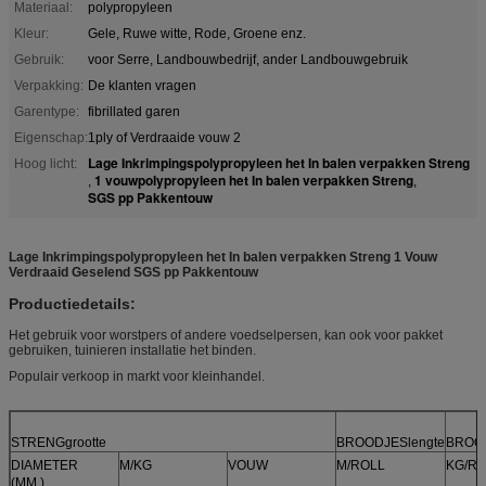
Materiaal:
polypropyleen
Kleur:
Gele, Ruwe witte, Rode, Groene enz.
Gebruik:
voor Serre, Landbouwbedrijf, ander Landbouwgebruik
Verpakking:
De klanten vragen
Garentype:
fibrillated garen
Eigenschap:
1ply of Verdraaide vouw 2
Lage Inkrimpingspolypropyleen het In balen verpakken Streng
Hoog licht:
1 vouwpolypropyleen het In balen verpakken Streng
,
,
SGS pp Pakkentouw
Lage Inkrimpingspolypropyleen het In balen verpakken Streng 1 Vouw
Verdraaid Geselend SGS pp Pakkentouw
Productiedetails:
Het gebruik voor worstpers of andere voedselpersen, kan ook voor pakket
gebruiken, tuinieren installatie het binden.
Populair verkoop in markt voor kleinhandel.
STRENGgrootte
BROODJESlengte
BROOD
DIAMETER
M/KG
VOUW
M/ROLL
KG/R
(MM.)