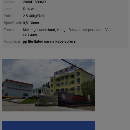
Denier:
2000D-500KD
kleur:
Ruw wit
Pakket:
2.5-40kg/Roll
Specificatie:
0,5-10mm
Functie:
Met hoge weerstand, Hoog - Bestand temperatuur -, Vlam -
vertrager
pp fibrillated garen
kabelvullers
Hoog licht:
,