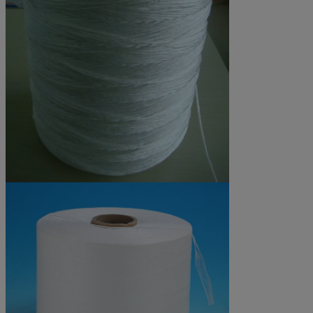
120D/3
90
(80#)