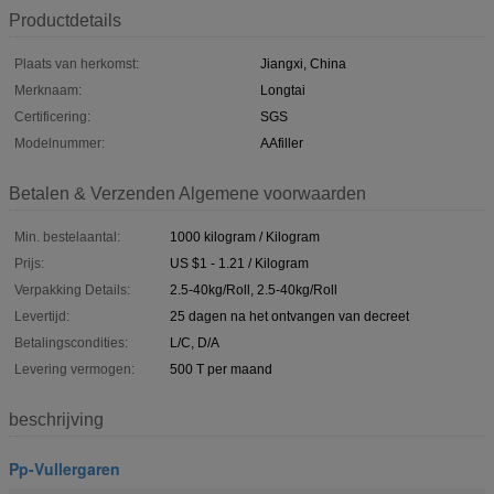
Productdetails
Plaats van herkomst:
Jiangxi, China
Merknaam:
Longtai
Certificering:
SGS
Modelnummer:
AAfiller
Betalen & Verzenden Algemene voorwaarden
Min. bestelaantal:
1000 kilogram / Kilogram
Prijs:
US $1 - 1.21 / Kilogram
Verpakking Details:
2.5-40kg/Roll, 2.5-40kg/Roll
Levertijd:
25 dagen na het ontvangen van decreet
Betalingscondities:
L/C, D/A
Levering vermogen:
500 T per maand
beschrijving
Pp-Vullergaren