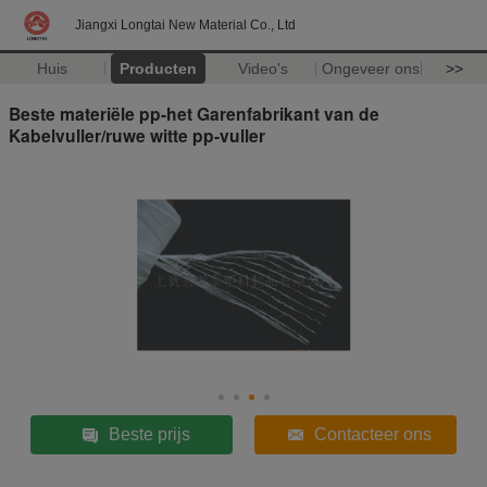
Jiangxi Longtai New Material Co., Ltd
Huis
Producten
Video's
Ongeveer ons
>>
Beste materiële pp-het Garenfabrikant van de
Kabelvuller/ruwe witte pp-vuller
Beste prijs
Contacteer ons