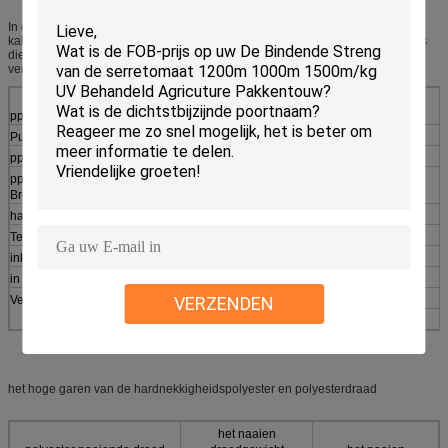
In een brede die waaier van denier van 3000D aan 300KD, wijd in draad en
kabel wordt gebruikt. Deze worden verkocht in in krimpfolie verpakte coreless
die broodjes, op document kernen worden gerold en geschikt om met het
verdergaan door hun lengte te werken.
pp+caco3 de vuller Specificatioms van de draadkabel pp
Punt
Eenheid
norm
Opmerking
pp-vullerfijnheid
D
specification±8%
3000D-300000D
pp-vuller het
g/d
>0,3, >1g/d
Breken
hardnekkigheid
Tensibility
%
<20>
inkrimping
%
<10>
120*30min
in hete lucht
VERZENDEN
Verschijning
Natuurlijk Kleur of Wit, Nr
duidelijke posten
het hoge garen van de hardnekkigheidspolyester en polyesterdraad
het naaien