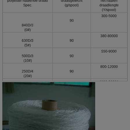
polyester naaiende draad
draadgewicht
het naaien
Spec.
(g/spool)
draadlengte
(Y/spool)
300-5000
90
840D/3
(0#)
380-80000
630D/3
90
(5#)
550-9000
500D/3
90
(10#)
800-12000
250D/4
90
(20#)
1100-20000
250D/3
90
(30#)
1600-25000
250D/2
90
(40#)
1600-30000
150D/3
90
(60#)
2100-300000