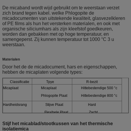
De micaband wordt wijd gebruikt om te weerstaan verzet
zich brand tegen kabel. welke Phlogopite de
micadocumenten van uitstekende kwaliteit, glasvezelkleren
of PE films als hun het versterken materialen, en ook met
organische siliciumhars als zijn kleefstof goedkeuren,
worden dan gebakken met op hoge temperatuur, en
samengeperst. Zij kunnen temperatuur tot 1000 °C 3 u
weerstaan.
Materialen
Door het de de micadocument, hars en eigenschappen,
hebben de micaplaten volgende types:
Classificatie
Tpye
R-bezit
Micaplaat
Micaplaat
Hittebestendige 500 °c
Phlogopite Plaat
Hittebestendige 800 °c
Hardheidsrang
Stijve Plaat
Hard
Flexibele Plaat
Zacht
Oppervlakte
Matte Plaat
Ruwe oppervlakte
Stijf het micablad/stootkussen van het thermische
isolatiemica
Glanzende Plaat
Glanzende oppervlakte