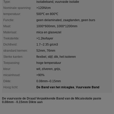
Type:
isolatieband, vuurvaste isolatie
Nominale spanning:
>120N/cm
temperatuur:
500℃ en 800℃
Functie:
geen delaminated, zaagtanden, geen burs
Maat:
1000*600mm, 1000*1200mm
Materiaal:
mica en glasvezel
Treksterkte:
>1.2kv/layer
Dichtheid:
1.7--2.35 g/cm3
strandard kernen:
52mm, 76mm
Sterke kanten:
flexibel, stijf, dik, het isoleren
Toepassing:
hoge temperatuur
kleur:
wit, zilveren, grijs,
micainhoud:
>90%
Dikte:
0.08mm--0.15mm
De Band van het micaglas
Vuurvaste Band
Hoog licht:
,
De vuurvaste de Draad Verpakkende Band van de Micaisolatie paste
0.08mm - 0.15mm Dikte aan