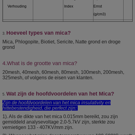
Verhouding
Index
Ernst
(g/cm3)
1:30
50-70
1.58
2.8
6.5-7.5
Hoeveel types van mica?
3.
Mica, Phlogopite, Biotiet, Sericite, Natte grond en droge
grond
4.What is de grootte van mica?
20mesh, 40mesh, 60mesh, 80mesh, 100mesh, 200mesh,
325mesh, of volgens de eisen van klanten.
Wat zijn de hoofdvoordelen van het Mica?
5.
Zijn de hoofdvoordelen van het mica insulativity en
hittebestendigheid, die perfect zijn:
1). Als de dikte van het mica 0.015mm bereikt, zou zijn
gemiddeld analysevoltage 2.0-5.7kV zijn, sterkte zou
vernietigen 133 - 407KV/mm zijn.