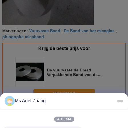
Vuurvaste Band
De Band van het micaglas
Markeringen:
,
,
phlogopite micaband
Krijg de beste prijs voor
De vuurvaste de Draad
Verpakkende Band van de
Micaisolatie paste 0.08mm -
0.15mm Dikte aan
Doorgaan
Ms.Ariel Zhang
Isolatieband
Meer
4:10 AM