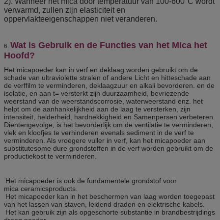
2). Wanneer het mica door temperatuur van 100-600°C wordt
verwarmd, zullen zijn elasticiteit en
oppervlakteeigenschappen niet veranderen.
Wat is Gebruik en de Functies van het Mica het
6.
Hoofd?
Het micapoeder kan in verf en deklaag worden gebruikt om de
schade van ultraviolette stralen of andere Licht en hitteschade aan
de verffilm te verminderen, deklaagzuur en alkali bevorderen. en de
isolatie, en aan t= versterkt zijn duurzaamheid, bevriezende
weerstand van de weerstandscorrosie, waterweerstand enz. het
helpt om de aanhankelijkheid aan de laag te versterken, zijn
intensiteit, helderheid, hardnekkigheid en Samenpersen verbeteren.
Dientengevolge, is het bevorderlijk om de ventilatie te verminderen,
vlek en kloofjes te verhinderen evenals sediment in de verf te
verminderen. Als vroegere vuller in verf, kan het micapoeder aan
substitutesome dure grondstoffen in de verf worden gebruikt om de
productiekost te verminderen.
Het micapoeder is ook de fundamentele grondstof voor
mica ceramicsproducts.
Het micapoeder kan in het beschermen van laag worden toegepast
van het lassen van staven, leidend draden en elektrische kabels.
Het kan gebruik zijn als opgeschorte substantie in brandbestrijdings
droog poeder.