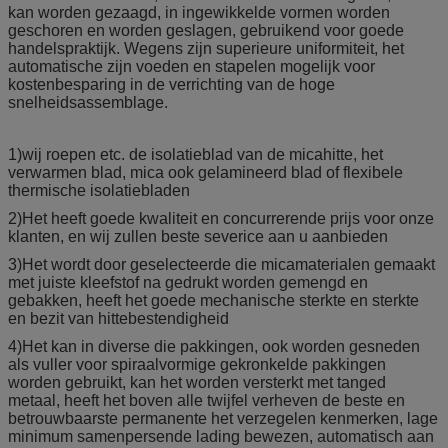
kan worden gezaagd, in ingewikkelde vormen worden
geschoren en worden geslagen, gebruikend voor goede
handelspraktijk. Wegens zijn superieure uniformiteit, het
automatische zijn voeden en stapelen mogelijk voor
kostenbesparing in de verrichting van de hoge
snelheidsassemblage.
1)wij roepen etc. de isolatieblad van de micahitte, het
verwarmen blad, mica ook gelamineerd blad of flexibele
thermische isolatiebladen
2)Het heeft goede kwaliteit en concurrerende prijs voor onze
klanten, en wij zullen beste severice aan u aanbieden
3)Het wordt door geselecteerde die micamaterialen gemaakt
met juiste kleefstof na gedrukt worden gemengd en
gebakken, heeft het goede mechanische sterkte en sterkte
en bezit van hittebestendigheid
4)Het kan in diverse die pakkingen, ook worden gesneden
als vuller voor spiraalvormige gekronkelde pakkingen
worden gebruikt, kan het worden versterkt met tanged
metaal, heeft het boven alle twijfel verheven de beste en
betrouwbaarste permanente het verzegelen kenmerken, lage
minimum samenpersende lading bewezen, automatisch aan