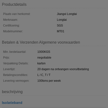
Productdetails
Plaats van herkomst:
Jiangxi Longtai
Merknaam:
Longtai
Certificering:
SGS
Modelnummer:
MT01
Betalen & Verzenden Algemene voorwaarden
Min. bestelaantal:
1000KGS
Prijs:
negotiable
Verpakking Details:
karton
Levertijd:
20 dagen na ontvangen vooruitbetaling
Betalingscondities:
L / C, T / T
Levering vermogen:
100tons per week
beschrijving
Isolatieband