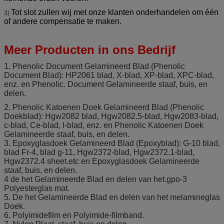
Tot slot zullen wij met onze klanten onderhandelen om één
3)
of andere compensatie te maken.
Meer Producten in ons Bedrijf
1. Phenolic Document Gelamineerd Blad (Phenolic
Document Blad): HP2061 blad, X-blad, XP-blad, XPC-blad,
enz. en Phenolic. Document Gelamineerde staaf, buis, en
delen.
2. Phenolic Katoenen Doek Gelamineerd Blad (Phenolic
Doekblad): Hgw2082 blad, Hgw2082.5-blad, Hgw2083-blad,
c-blad, Ce-blad, l-blad, enz. en Phenolic Katoenen Doek
Gelamineerde staaf, buis, en delen.
3. Epoxyglasdoek Gelamineerd Blad (Epoxyblad): G-10 blad,
blad Fr-4, blad g-11, Hgw2372-blad, Hgw2372.1-blad,
Hgw2372.4 sheet.etc en Epoxyglasdoek Gelamineerde
staaf, buis, en delen.
4 de het Gelamineerde Blad en delen van het.gpo-3
Polyesterglas mat.
5. De het Gelamineerde Blad en delen van het melamineglas
Doek.
6. Polyimidefilm en Polyimide-filmband.