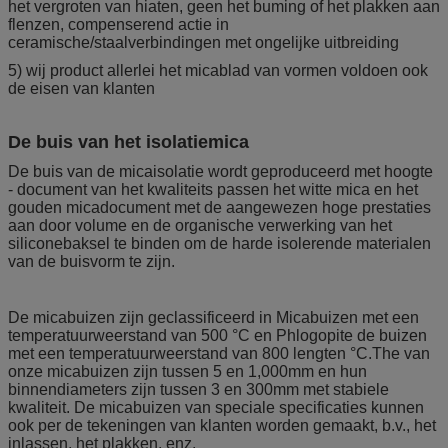
het vergroten van hiaten, geen het buming of het plakken aan
flenzen, compenserend actie in
ceramische/staalverbindingen met ongelijke uitbreiding
5) wij product allerlei het micablad van vormen voldoen ook
de eisen van klanten
De buis van het isolatiemica
De buis van de micaisolatie wordt geproduceerd met hoogte
- document van het kwaliteits passen het witte mica en het
gouden micadocument met de aangewezen hoge prestaties
aan door volume en de organische verwerking van het
siliconebaksel te binden om de harde isolerende materialen
van de buisvorm te zijn.
De micabuizen zijn geclassificeerd in Micabuizen met een
temperatuurweerstand van 500 °C en Phlogopite de buizen
met een temperatuurweerstand van 800 lengten °C.The van
onze micabuizen zijn tussen 5 en 1,000mm en hun
binnendiameters zijn tussen 3 en 300mm met stabiele
kwaliteit. De micabuizen van speciale specificaties kunnen
ook per de tekeningen van klanten worden gemaakt, b.v., het
inlassen, het plakken, enz.