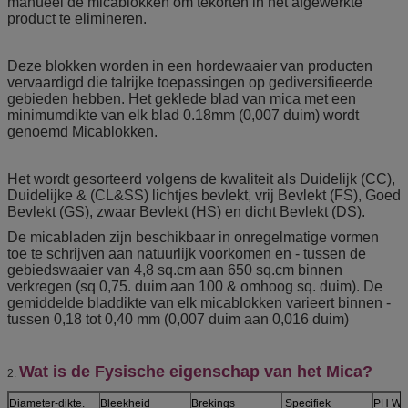
manueel de micablokken om tekorten in het afgewerkte
product te elimineren.
Deze blokken worden in een hordewaaier van producten
vervaardigd die talrijke toepassingen op gediversifieerde
gebieden hebben. Het geklede blad van mica met een
minimumdikte van elk blad 0.18mm (0,007 duim) wordt
genoemd Micablokken.
Het wordt gesorteerd volgens de kwaliteit als Duidelijk (CC),
Duidelijke & (CL&SS) lichtjes bevlekt, vrij Bevlekt (FS), Goed
Bevlekt (GS), zwaar Bevlekt (HS) en dicht Bevlekt (DS).
De micabladen zijn beschikbaar in onregelmatige vormen
toe te schrijven aan natuurlijk voorkomen en - tussen de
gebiedswaaier van 4,8 sq.cm aan 650 sq.cm binnen
verkregen (sq 0,75. duim aan 100 & omhoog sq. duim). De
gemiddelde bladdikte van elk micablokken varieert binnen -
tussen 0,18 tot 0,40 mm (0,007 duim aan 0,016 duim)
Wat is de Fysische eigenschap van het Mica?
2.
Diameter-dikte.
Bleekheid
Brekings
Specifiek
PH Wa