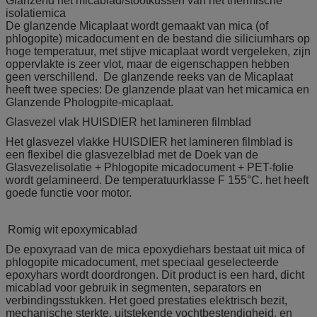
Glanzend het micablad/stootkussen van het thermische
isolatiemica
De glanzende Micaplaat wordt gemaakt van mica (of
phlogopite) micadocument en de bestand die siliciumhars op
hoge temperatuur, met stijve micaplaat wordt vergeleken, zijn
oppervlakte is zeer vlot, maar de eigenschappen hebben
geen verschillend. De glanzende reeks van de Micaplaat
heeft twee species: De glanzende plaat van het micamica en
Glanzende Phologpite-micaplaat.
Glasvezel vlak HUISDIER het lamineren filmblad
Het glasvezel vlakke HUISDIER het lamineren filmblad is
een flexibel die glasvezelblad met de Doek van de
Glasvezelisolatie + Phlogopite micadocument + PET-folie
wordt gelamineerd. De temperatuurklasse F 155°C. het heeft
goede functie voor motor.
Romig wit epoxymicablad
De epoxyraad van de mica epoxydiehars bestaat uit mica of
phlogopite micadocument, met speciaal geselecteerde
epoxyhars wordt doordrongen. Dit product is een hard, dicht
micablad voor gebruik in segmenten, separators en
verbindingsstukken. Het goed prestaties elektrisch bezit,
mechanische sterkte, uitstekende vochtbestendigheid, en