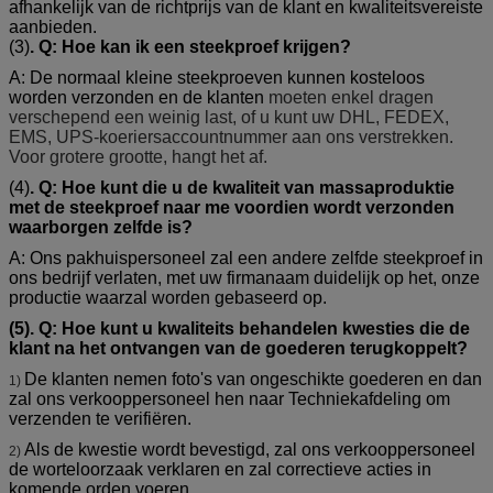
afhankelijk van de richtprijs van de klant en kwaliteitsvereiste
aanbieden.
(3)
. Q: Hoe kan ik een steekproef krijgen?
A: De normaal kleine steekproeven kunnen kosteloos
worden verzonden en de klanten
moeten enkel dragen
verschepend een weinig last, of u kunt uw DHL, FEDEX,
EMS, UPS-koeriersaccountnummer aan ons verstrekken.
Voor grotere grootte, hangt het af.
(4)
. Q: Hoe kunt die u de kwaliteit van massaproduktie
met de steekproef naar me voordien wordt verzonden
waarborgen zelfde is?
A: Ons pakhuispersoneel zal een andere zelfde steekproef in
ons bedrijf verlaten, met uw firmanaam duidelijk op het, onze
productie waarzal worden gebaseerd op.
(5). Q: Hoe kunt u kwaliteits behandelen kwesties die de
klant na het ontvangen van de goederen terugkoppelt?
De klanten nemen foto's van ongeschikte goederen en dan
1)
zal ons verkooppersoneel hen naar Techniekafdeling om
verzenden te verifiëren.
Als de kwestie wordt bevestigd, zal ons verkooppersoneel
2)
de worteloorzaak verklaren en zal correctieve acties in
komende orden voeren.