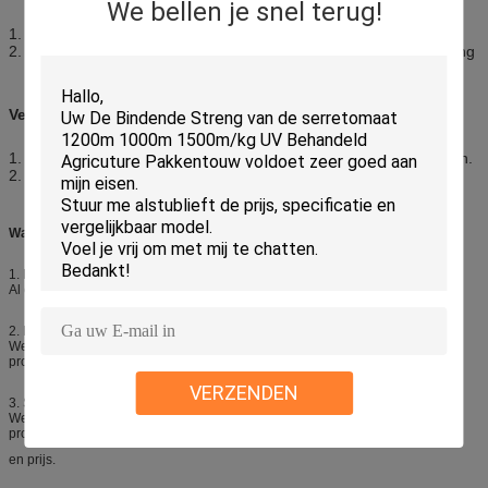
We bellen je snel terug!
1. Wij accepteren TT, L/C op zicht.
2. TT: aanbetaling van 30%, het saldo wordt gewist vóór verzending
Verzending:
1. Zeescheepvaart: Shenzhen-poort of andere aangewezen haven.
2. Internationale uitdrukkelijke: UPS, DHL, TNT, EMS, FedEx enz.
Waarom voor ons kiezen:
1. Beste materiaalkeuze
Al onze goederen zijn gemaakt van 100% nieuwe pp-grondstoffen.
2. Professionele productie
We produceren alle goederen zelf met bekwame werknemers, strikte QC,
professionele ingenieurs en verkoop.
VERZENDEN
3. Snelle verzending
We hebben een goede samenwerking met onze expediteur. Ze zijn
professioneel en zorgen voor een goede service
en prijs.