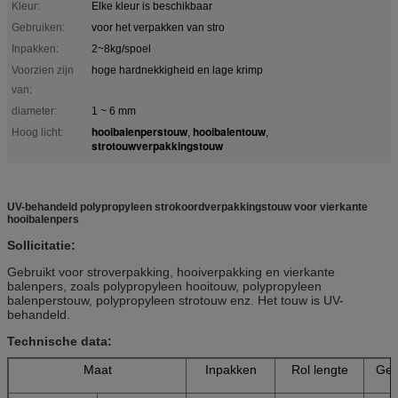
Kleur:
Elke kleur is beschikbaar
Gebruiken:
voor het verpakken van stro
Inpakken:
2~8kg/spoel
Voorzien zijn
hoge hardnekkigheid en lage krimp
van:
diameter:
1 ~ 6 mm
hooibalenperstouw
hooibalentouw
Hoog licht:
,
,
strotouwverpakkingstouw
UV-behandeld polypropyleen strokoordverpakkingstouw voor vierkante
hooibalenpers
Sollicitatie:
Gebruikt voor stroverpakking, hooiverpakking en vierkante
balenpers, zoals polypropyleen hooitouw, polypropyleen
balenperstouw, polypropyleen strotouw enz. Het touw is UV-
behandeld.
Technische data:
Maat
Inpakken
Rol lengte
Geb