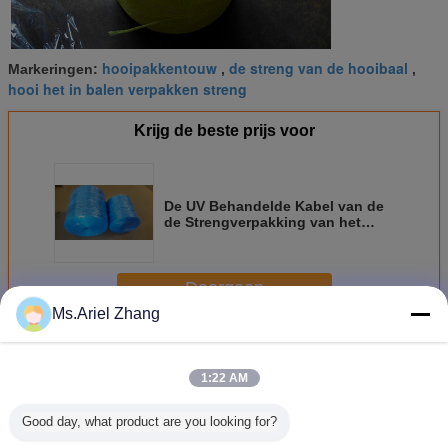
hooipakkentouw
de streng van de hooibaal
Markeringen:
,
,
hooi het in balen verpakken streng
Krijg de beste prijs voor
De UV Behandelde Kabel van de
de Strengverpakking van het
Polypropyleenstro voor Vierkante
Hooipers
Doorgaan
Ms.Ariel Zhang
Het Pakkentouw van pp
Meer
1:22 AM
Good day, what product are you looking for?