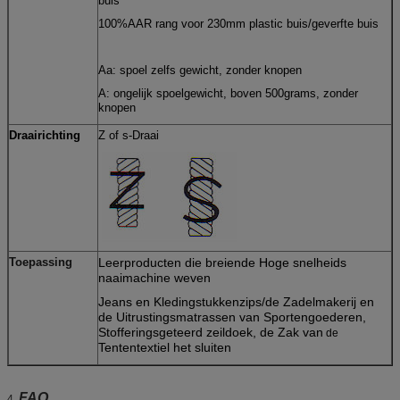
buis
100%AAR rang voor 230mm plastic buis/geverfte buis
Aa: spoel zelfs gewicht, zonder knopen
A: ongelijk spoelgewicht, boven 500grams, zonder
knopen
Draairichting
Z of s-Draai
Toepassing
Leerproducten die breiende Hoge snelheids
naaimachine weven
Jeans en Kledingstukkenzips/de Zadelmakerij en
de Uitrustingsmatrassen van Sportengoederen,
Stofferingsgeteerd zeildoek, de Zak van
de
Tententextiel het sluiten
FAQ
4.