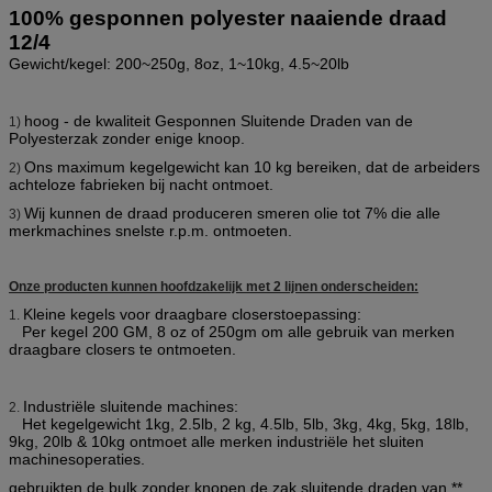
100% gesponnen polyester naaiende draad
12/4
Gewicht/kegel: 200~250g, 8oz, 1~10kg, 4.5~20lb
hoog - de kwaliteit Gesponnen Sluitende Draden van de
1)
Polyesterzak zonder enige knoop.
Ons maximum kegelgewicht kan 10 kg bereiken, dat de arbeiders
2)
achteloze fabrieken bij nacht ontmoet.
Wij kunnen de draad produceren smeren olie tot 7% die alle
3)
merkmachines snelste r.p.m. ontmoeten.
Onze producten kunnen hoofdzakelijk met 2 lijnen onderscheiden:
Kleine kegels voor draagbare closerstoepassing:
1.
Per kegel 200 GM, 8 oz of 250gm om alle gebruik van merken
draagbare closers te ontmoeten.
Industriële sluitende machines:
2.
Het kegelgewicht 1kg, 2.5lb, 2 kg, 4.5lb, 5lb, 3kg, 4kg, 5kg, 18lb,
9kg, 20lb & 10kg ontmoet alle merken industriële het sluiten
machinesoperaties.
gebruikten de bulk zonder knopen de zak sluitende draden van **