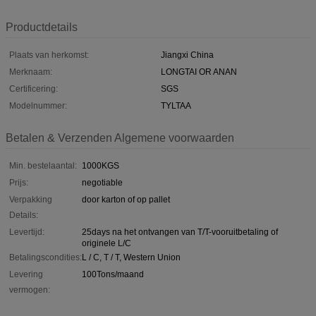
Productdetails
Plaats van herkomst:
Jiangxi China
Merknaam:
LONGTAI OR ANAN
Certificering:
SGS
Modelnummer:
TYLTAA
Betalen & Verzenden Algemene voorwaarden
Min. bestelaantal:
1000KGS
Prijs:
negotiable
Verpakking
door karton of op pallet
Details:
Levertijd:
25days na het ontvangen van T/T-vooruitbetaling of
originele L/C
Betalingscondities:
L / C, T / T, Western Union
Levering
100Tons/maand
vermogen: