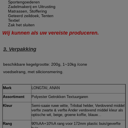
Sportengoederen
Zadelmakerij en Uitrusting
Matrassen, Stoffering
Geteerd zeildoek, Tenten
Textiel
Zak het sluiten
Wij kunnen als uw vereiste produceren.
3. Verpakking
beschikbare kegelgrootte: 200g, 1~10kg /cone
voedselrang, met silicionsmering.
Merk
LONGTAI, ANAN
Assortiment
Polyester Getrokken Textuurgaren
Kleur
Semi-saaie ruwe witte, Trilobal helder, Verdovend middel
verfte zwarte & verfte Ander verdovend middel kleur als
optische wit, beige, groene koffie, blauw…
Rang
90%AA+10%A rang voor 172mm plastic buis/geverfte