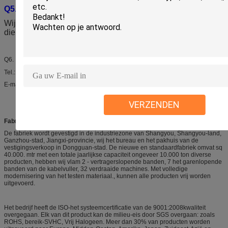
Q5. Hoe te om het merketiket te maken?
Wij hebben OEM en ODM de
dienst om uw eigen merketiket te maken.
Hoe te met ons te contacteren?
Q6.
Tel.: 86 769 85034136
E-mail: twine@longtai168.com
VERZENDEN
Fabrieksinleiding:
De fabriek wordt gevestigd in de industriezone van Shangyou, Shangyou-land,
Ganzhou-stad, Jiangxi-provincie, wij het bureau en het pakhuis van de
vestigingsverkoop in Dongguan-stad. De nieuwe en standaardfabriek omvat sq
40.000. mtr met een totale jaarlijkse capaciteit ongeveer 10.000 ton diverse
producten, hebben wij vlam 2 - vertragerslopende banden, 7 het garenlopende
banden van de kabelvuller, 32 verdraaide machines. Met volledige
modernisering van het testen materiaal., kunnen alle producten vrij worden
uitgevoerd.
Het bedrijf heeft de ISO-het systeemcertificatie van de 9001:2008kwaliteit
overgegaan. Elk van dit product kan de milieu-eis door SGS overgaan: zoals
ROHS, bereik-SVHC, Vrij Halogeen. Meer dan 30% van producten worden