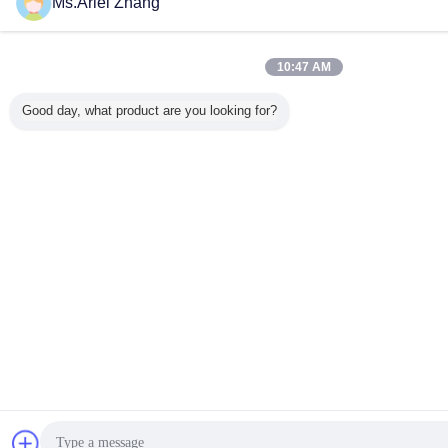
Ms.Ariel Zhang
10:47 AM
Good day, what product are you looking for?
Chat
Vraag 