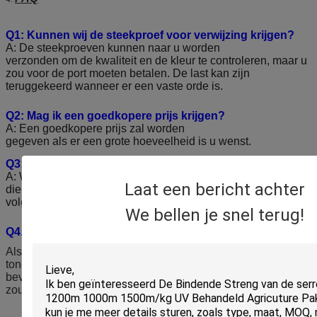
Q1: Kunnen wij de steekproef voor verwijzing krijgen?
A: De steekproeven kunnen naar u worden
verzonden om de kwaliteit en de kleur te controleren, maar u
zou voor de port moeten betalen. De last kan zijn
teruggekeerd wanneer er een vaste orde is.
Q2: Mag ik een goedkopere prijs krijgen?
A: Een goedkopere prijs zal worden
gegeven als er een grote hoeveelheid is u wenst.
Q3: Wat is ons voordeel?
A: Wij hebben ons eigen kwaliteitscontrole/de
Laat een bericht achter
dienstteam om de orde van de koper te
volgen, kunnen wij de toegewijde levering controleren en onze
We bellen je snel terug!
Q4. Hoe te om orde te plaatsen?
Als u uw ontwerp wilt veroorzaken, ons de steekproeven
tonen, dan zouden wij maken met u bemonsteren en
bevestigen alvorens wij produceren; als u ons ontwerp kiest,
zouden wij voor uw volgens uw vraag produceren.