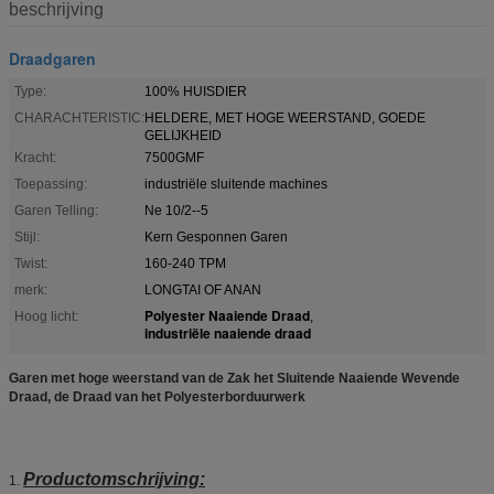
beschrijving
Draadgaren
Type:
100% HUISDIER
CHARACHTERISTIC:
HELDERE, MET HOGE WEERSTAND, GOEDE
GELIJKHEID
Kracht:
7500GMF
Toepassing:
industriële sluitende machines
Garen Telling:
Ne 10/2--5
Stijl:
Kern Gesponnen Garen
Twist:
160-240 TPM
merk:
LONGTAI OF ANAN
Polyester Naaiende Draad
Hoog licht:
,
industriële naaiende draad
Garen met hoge weerstand van de Zak het Sluitende Naaiende Wevende
Draad, de Draad van het Polyesterborduurwerk
Productomschrijving:
1.