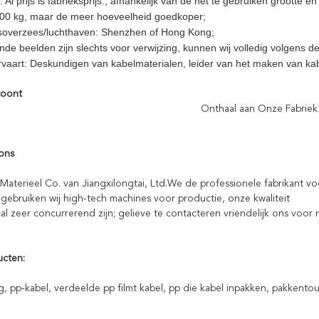
g: Al prijs is fabrieksprijs., afhankelijk van de het te gebruiken grootte en
00 kg, maar de meer hoeveelheid goedkoper;
soverzees/luchthaven: Shenzhen of Hong Kong;
nde beelden zijn slechts voor verwijzing, kunnen wij volledig volgens d
ervaart: Deskundigen van kabelmaterialen, leider van het maken van ka
toont
Onthaal aan Onze Fabriek
ons
terieel Co. van Jiangxilongtai, Ltd.We de professionele fabrikant vo
, gebruiken wij high-tech machines voor productie, onze kwaliteit
zal zeer concurrerend zijn; gelieve te contacteren vriendelijk ons voor 
cten:
g, pp-kabel, verdeelde pp filmt kabel, pp die kabel inpakken, pakkento