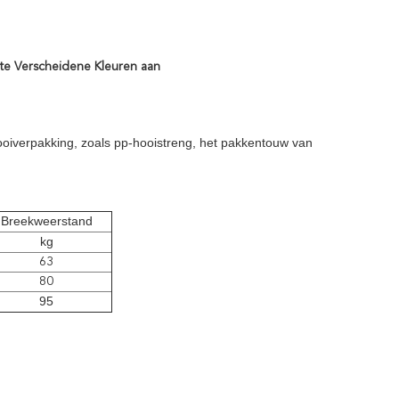
ste Verscheidene Kleuren aan
ooiverpakking, zoals pp-hooistreng, het pakkentouw van
Breekweerstand
kg
63
80
95