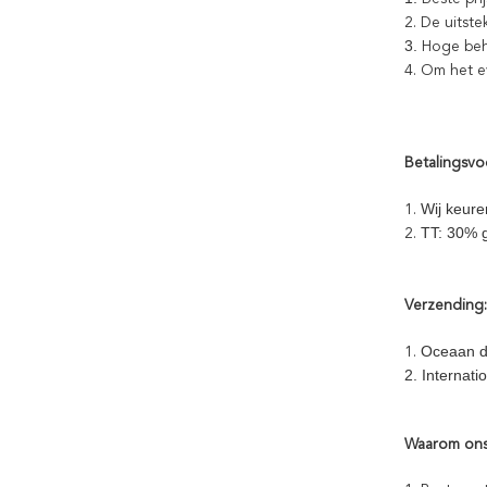
2. De uitst
3.
Hoge beh
4.
Om het ev
Betalingsv
Wij keure
1.
TT: 30% g
2.
Verzending:
Oceaan d
1.
2. Internat
Waarom ons 