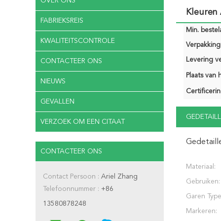
OVER ONS
Kleuren
FABRIEKSREIS
Min. bestela
KWALITEITSCONTROLE
Verpakking 
Levering v
CONTACTEER ONS
Plaats van 
NIEUWS
Certificerin
GEVALLEN
GEDETAILL
VERZOEK OM EEN CITAAT
Gedetaill
CONTACTEER ONS
Materiaal:
Contact Persoon :
Ariel Zhang
Gebruiken:
Telefoonnummer :
+86
Garen Type
13580878248
Markeren: