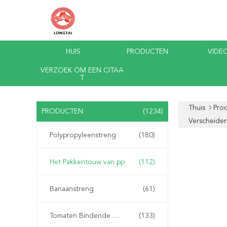
HUIS
PRODUCTEN
VIDEO
VERZOEK OM EEN CITAA
T
Thuis
Pro
PRODUCTEN
(1234)
Verscheide
Polypropyleenstreng
(180)
Het Pakkentouw van pp
(112)
Banaanstreng
(61)
Tomaten Bindende Streng
(133)