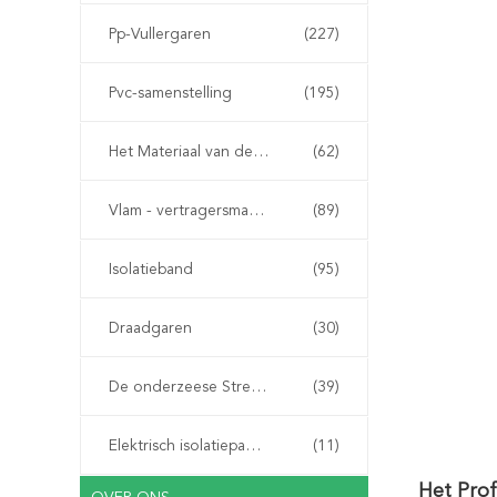
Pp-Vullergaren
(227)
Pvc-samenstelling
(195)
Het Materiaal van de kabelvuller
(62)
Vlam - vertragersmateriaal
(89)
Isolatieband
(95)
Draadgaren
(30)
De onderzeese Streng van de Kabelpantsering
(39)
Elektrisch isolatiepapier
(11)
Het Prof