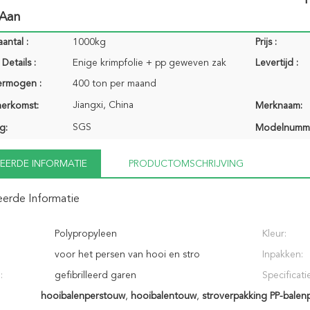
 Aan
antal :
1000kg
Prijs :
Details :
Enige krimpfolie + pp geweven zak
Levertijd :
ermogen :
400 ton per maand
Jiangxi, China
herkomst:
Merknaam:
SGS
g:
Modelnumm
EERDE INFORMATIE
PRODUCTOMSCHRIJVING
eerde Informatie
Polypropyleen
Kleur:
voor het persen van hooi en stro
Inpakken:
:
gefibrilleerd garen
Specificati
hooibalenperstouw
,
hooibalentouw
,
stroverpakking PP-balen