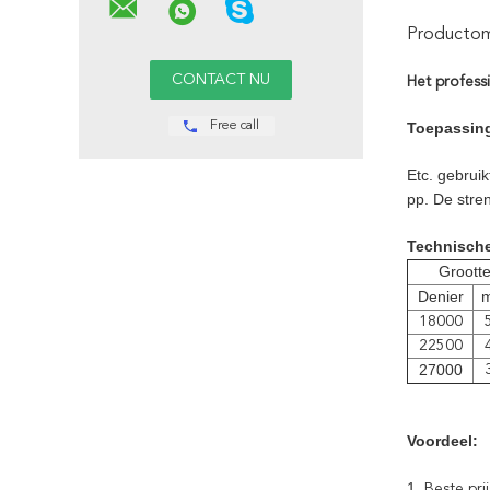
Productoms
Het profess
Free call
Toepassin
Etc. gebrui
pp. De stre
Technisch
Groott
Denier
m
18000
22500
27000
Voordeel:
1.
Beste pri