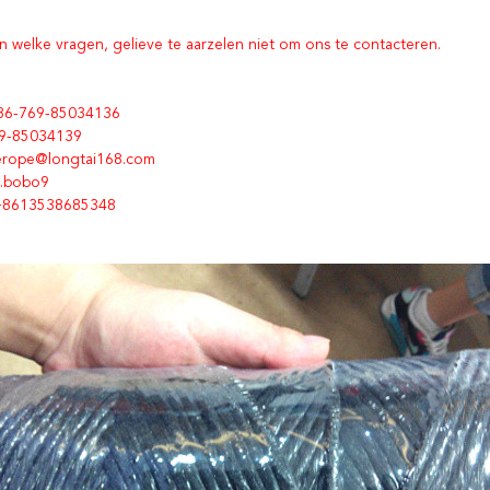
 welke vragen, gelieve te aarzelen niet om ons te contacteren.
+86-769-85034136
69-85034139
nerope@longtai168.com
n.bobo9
+8613538685348