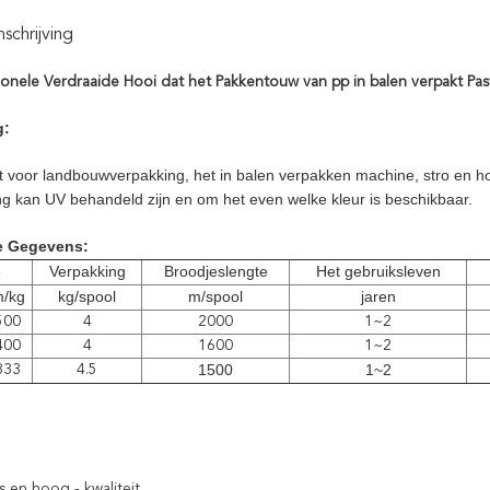
chrijving
ionele Verdraaide Hooi dat het Pakkentouw van pp in balen verpakt Pa
g:
kt voor landbouwverpakking, het in balen verpakken machine, stro en h
ng kan UV behandeld zijn en om het even welke kleur is beschikbaar.
e Gegevens:
e
Verpakking
Broodjeslengte
Het gebruiksleven
/kg
kg/spool
m/spool
jaren
500
4
2000
1~2
400
4
1600
1~2
1500
1~2
333
4.5
js en hoog - kwaliteit