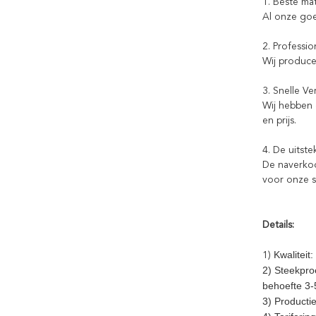
1. Beste mat
Al onze go
2. Professi
Wij produce
3. Snelle V
Wij hebben 
en prijs.
4. De uitst
De naverkoo
voor onze 
Details:
Kwaliteit
1)
2) Steekproe
behoefte 3-
3) Producti