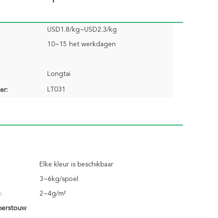
USD1.8/kg~USD2.3/kg
10~15 het werkdagen
Longtai
LT031
er:
Elke kleur is beschikbaar
3~6kg/spoel
e:
2~4g/m²
perstouw