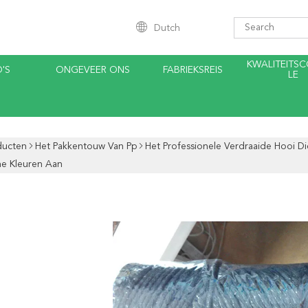
Dutch
KWALITEITS
'S
ONGEVEER ONS
FABRIEKSREIS
LE
ducten
Het Pakkentouw Van Pp
Het Professionele Verdraaide Hooi D
ne Kleuren Aan