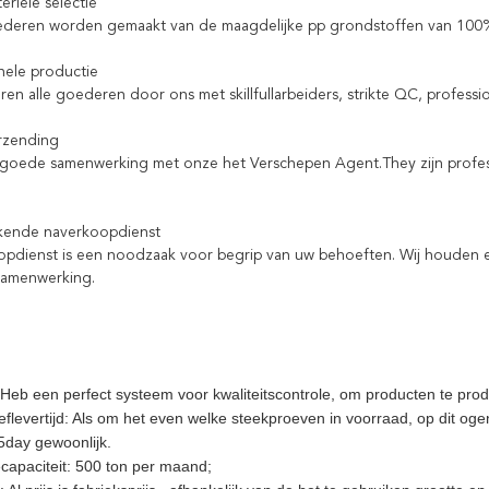
eriële selectie
ederen worden gemaakt van de maagdelijke pp grondstoffen van 100
onele productie
ren alle goederen door ons met skillfullarbeiders, strikte QC, profess
erzending
goede samenwerking met onze het Verschepen Agent.They zijn profe
ekende naverkoopdienst
pdienst is een noodzaak voor begrip van uw behoeften. Wij houden 
samenwerking.
: Heb een perfect systeem voor kwaliteitscontrole, om producten te pr
flevertijd: Als om het even welke steekproeven in voorraad, op dit oge
5day gewoonlijk.
ecapaciteit: 500 ton per maand;