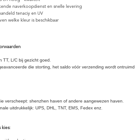
ekende naverkoopdienst en snelle levering
andeld tenaciy en UV
en welke kleur is beschikbaar
oorwaarden
n TT, L/C bij gezicht goed.
eavanceerde die storting, het saldo vóór verzending wordt ontruimd
ie verscheept: shenzhen haven of andere aangewezen haven.
ionale uitdrukkelijk: UPS, DHL, TNT, EMS, Fedex enz.
kies: