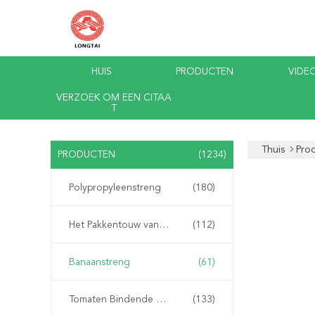
HUIS
PRODUCTEN
VIDEO
VERZOEK OM EEN CITAA
T
Thuis
Pro
PRODUCTEN
(1234)
Polypropyleenstreng
(180)
Het Pakkentouw van pp
(112)
Banaanstreng
(61)
Tomaten Bindende Streng
(133)