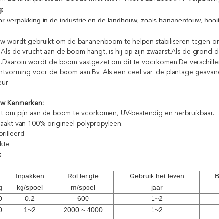
g:
or verpakking in de industrie en de landbouw, zoals bananentouw, ho
 wordt gebruikt om de bananenboom te helpen stabiliseren tegen om
.Als de vrucht aan de boom hangt, is hij op zijn zwaarst.Als de grond
.Daarom wordt de boom vastgezet om dit te voorkomen.De verschillen
chtvorming voor de boom aan.Bv. Als een deel van de plantage geava
eur
w Kenmerken:
cht om pijn aan de boom te voorkomen, UV-bestendig en herbruikbaar.
maakt van 100% origineel polypropyleen.
brilleerd
rkte
:
Inpakken
Rol lengte
Gebruik het leven
B
g
kg/spoel
m/spoel
jaar
0
0.2
600
1~2
0
1~2
2000 ~ 4000
1~2