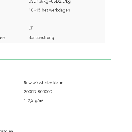
USD1.8/kg~USD2.3/kg
10~15 het werkdagen
LT
Banaanstreng
er:
Ruw wit of elke kleur
2000D-80000D
1-2,5 g/m²
ngstouw