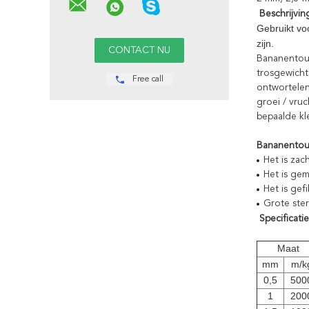
Beschrijvin
Gebruikt vo
zijn.
Bananentouw
trosgewicht
Free call
ontwortelen
groei / vru
bepaalde kl
Bananentou
Het is za
Het is ge
Het is gefi
Grote ste
Specificatie
Maat
mm
m/k
0,5
500
1
200