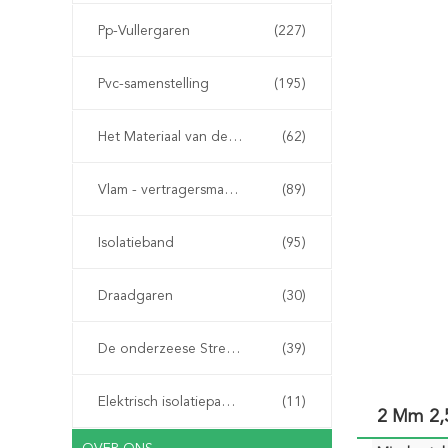
Pp-Vullergaren
(227)
Pvc-samenstelling
(195)
Het Materiaal van de kabelvuller
(62)
Vlam - vertragersmateriaal
(89)
Isolatieband
(95)
Draadgaren
(30)
De onderzeese Streng van de Kabelpantsering
(39)
Elektrisch isolatiepapier
(11)
2 Mm 2,