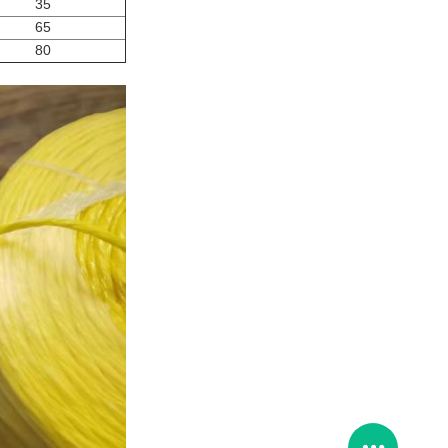
35
65
80