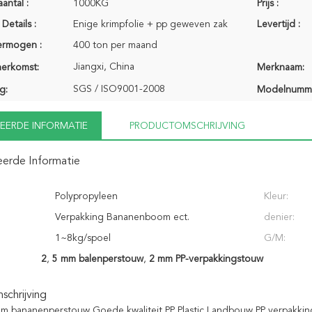
antal :
1000KG
Prijs :
Details :
Enige krimpfolie + pp geweven zak
Levertijd :
ermogen :
400 ton per maand
Jiangxi, China
herkomst:
Merknaam:
SGS / ISO9001-2008
g:
Modelnumm
EERDE INFORMATIE
PRODUCTOMSCHRIJVING
eerde Informatie
Polypropyleen
Kleur:
Verpakking Bananenboom ect.
denier:
1~8kg/spoel
G/M:
2
,
5 mm balenperstouw
,
2 mm PP-verpakkingstouw
chrijving
m bananenperstouw Goede kwaliteit PP Plastic Landbouw PP verpakki