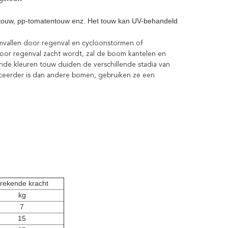
oitouw, pp-tomatentouw enz. Het touw kan UV-behandeld
vallen door regenval en cycloonstormen of
 door regenval zacht wordt, zal de boom kantelen en
de kleuren touw duiden de verschillende stadia van
nceerder is dan andere bomen, gebruiken ze een
rekende kracht
kg
7
15