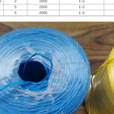
0
2
2000
1~2
0
5
2500
1~2
0
5
2000
1~2