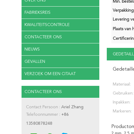
OVER ONS
Min. bestela
Verpakking 
FABRIEKSREIS
Levering v
KWALITEITSCONTROLE
Plaats van 
CONTACTEER ONS
Certificerin
NIEUWS
GEDETAILL
GEVALLEN
Gedetaill
VERZOEK OM EEN CITAAT
Materiaal:
CONTACTEER ONS
Gebruiken:
Inpakken:
Contact Persoon :
Ariel Zhang
Markeren:
Telefoonnummer :
+86
13580878248
Productoms
2 mm, 2,5 m