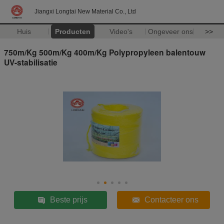
Jiangxi Longtai New Material Co., Ltd
Huis
Producten
Video's
Ongeveer ons
>>
750m/Kg 500m/Kg 400m/Kg Polypropyleen balentouw
UV-stabilisatie
Beste prijs
Contacteer ons