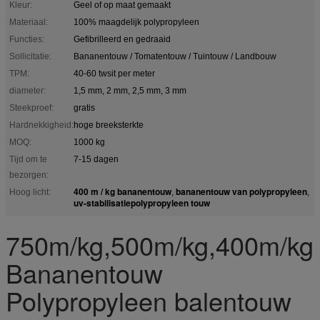
Kleur:
Geel of op maat gemaakt
Materiaal:
100% maagdelijk polypropyleen
Functies:
Gefibrilleerd en gedraaid
Sollicitatie:
Bananentouw / Tomatentouw / Tuintouw / Landbouw
TPM:
40-60 twsit per meter
diameter:
1,5 mm, 2 mm, 2,5 mm, 3 mm
Steekproef:
gratis
Hardnekkigheid:
hoge breeksterkte
MOQ:
1000 kg
Tijd om te
7-15 dagen
bezorgen:
400 m / kg bananentouw
bananentouw van polypropyleen
Hoog licht:
,
,
uv-stabilisatiepolypropyleen touw
750m/kg,500m/kg,400m/kg
Bananentouw
Polypropyleen balentouw