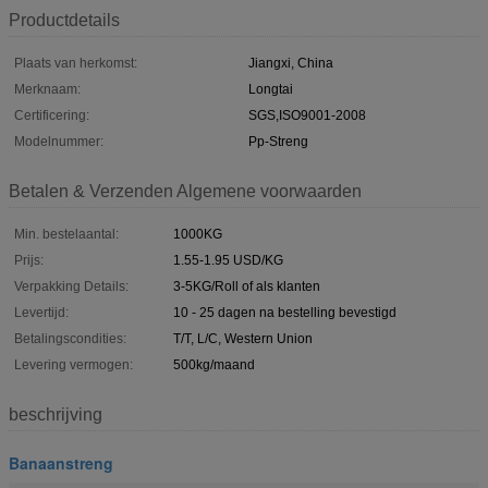
Productdetails
Plaats van herkomst:
Jiangxi, China
Merknaam:
Longtai
Certificering:
SGS,ISO9001-2008
Modelnummer:
Pp-Streng
Betalen & Verzenden Algemene voorwaarden
Min. bestelaantal:
1000KG
Prijs:
1.55-1.95 USD/KG
Verpakking Details:
3-5KG/Roll of als klanten
Levertijd:
10 - 25 dagen na bestelling bevestigd
Betalingscondities:
T/T, L/C, Western Union
Levering vermogen:
500kg/maand
beschrijving
Banaanstreng