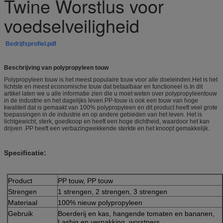
Twine Worstlus voor
voedselveiligheid
Bedrijfsprofiel.pdf
Beschrijving van polypropyleen touw
Polypropyleen touw is het meest populaire touw voor alle doeleinden.Het is het
lichtste en meest economische touw dat betaalbaar en functioneel is.In dit
artikel laten we u alle informatie zien die u moet weten over polypropyleentouw
in de industrie en het dagelijks leven.PP-touw is ook een touw van hoge
kwaliteit dat is gemaakt van 100% polypropyleen en dit product heeft veel grote
toepassingen in de industrie en op andere gebieden van het leven. Het is
lichtgewicht, sterk, goedkoop en heeft een hoge dichtheid, waardoor het kan
drijven .PP heeft een verbazingwekkende sterkte en het knoopt gemakkelijk.
Specificatie:
Product
PP touw, PP touw
Strengen
1 strengen, 2 strengen, 3 strengen
Materiaal
100% nieuw polypropyleen
Gebruik
Boerderij en kas, hangende tomaten en bananen,
Lashig en verpakking, worstpers