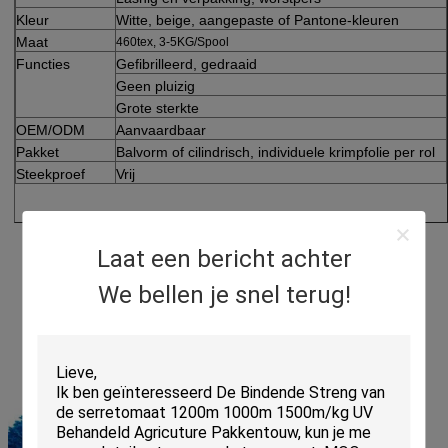
Kleur
Witte, beige, aangepaste of Pantone-kleuren
Maat
460tex, 3-5KG/Spool
Functies
Gefibrilleerd, gedraaid
Geen pluizig
Grote sterkte
OEM/ODM
Aanvaardbaar
Pakket
Balvorm of cilindrisch, individuele krimpfolie per rol
Steekproef
Vrij
Laat een bericht achter
We bellen je snel terug!