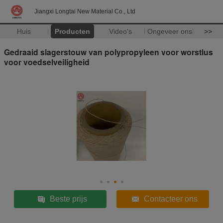
Jiangxi Longtai New Material Co., Ltd
Huis
Producten
Video's
Ongeveer ons
>>
Gedraaid slagerstouw van polypropyleen voor worstlus
voor voedselveiligheid
Beste prijs
Contacteer ons