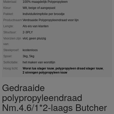
Materiaal:
100% maagdelijk Polypropyleen
Kleur:
Wit, beige of aangepast
Pakket:
Individulkrimpfolie per broodje
Productnaam:
Verdraaide Polypropyleendraad voor lijn
Lengte:
Als eis van klanten
Structuur:
2-3PLY
Voorzien zijn
vlot, geen pluizig
van:
Steekproef:
kostenloos
Spoel:
3kg, 5kg
Sollicitatie:
het maken van worstlijn
Worst lus slager touw
polypropyleen draad slager touw
Hoog licht:
,
,
2 strengen polypropyleen touw
Gedraaide
polypropyleendraad
Nm.4.6/1*2-laags Butcher