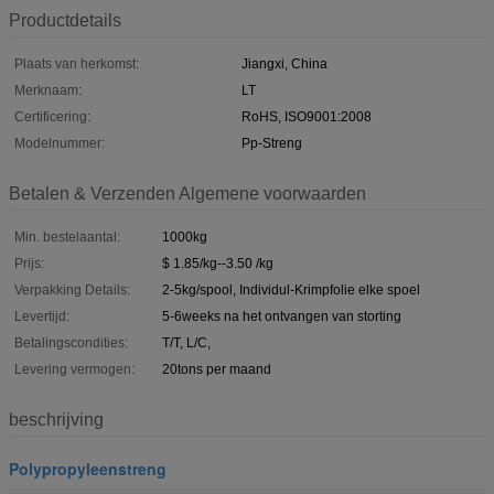
Productdetails
Plaats van herkomst:
Jiangxi, China
Merknaam:
LT
Certificering:
RoHS, ISO9001:2008
Modelnummer:
Pp-Streng
Betalen & Verzenden Algemene voorwaarden
Min. bestelaantal:
1000kg
Prijs:
$ 1.85/kg--3.50 /kg
Verpakking Details:
2-5kg/spool, Individul-Krimpfolie elke spoel
Levertijd:
5-6weeks na het ontvangen van storting
Betalingscondities:
T/T, L/C,
Levering vermogen:
20tons per maand
beschrijving
Polypropyleenstreng