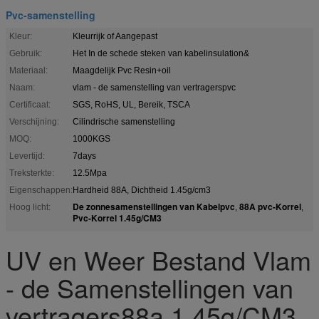
Pvc-samenstelling
Kleur:
Kleurrijk of Aangepast
Gebruik:
Het In de schede steken van kabelinsulation&
Materiaal:
Maagdelijk Pvc Resin+oil
Naam:
vlam - de samenstelling van vertragerspvc
Certificaat:
SGS, RoHS, UL, Bereik, TSCA
Verschijning:
Cilindrische samenstelling
MOQ:
1000KGS
Levertijd:
7days
Treksterkte:
12.5Mpa
Eigenschappen:
Hardheid 88A, Dichtheid 1.45g/cm3
De zonnesamenstellingen van Kabelpvc
88A pvc-Korrel
Hoog licht:
,
,
Pvc-Korrel 1.45g/CM3
UV en Weer Bestand Vlam
- de Samenstellingen van
vertragers88a 1.45g/CM3