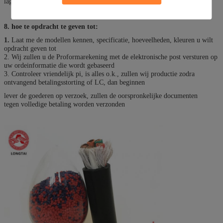
lage halogeen, Transparante pvc-samenstellingen enz. verzetten zich.
8. hoe te opdracht te geven tot:
1.
Laat me de modellen kennen, specificatie, hoeveelheden, kleuren u wilt
opdracht geven tot
2. Wij zullen u de Proformarekening met de elektronische post versturen op
uw ordeinformatie die wordt gebaseerd
3. Controleer vriendelijk pi, is alles o.k., zullen wij productie zodra
ontvangend betalingsstorting of LC, dan beginnen
lever de goederen op verzoek, zullen de oorspronkelijke documenten
tegen volledige betaling worden verzonden