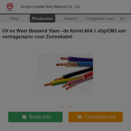
Jiangxi Longtai New Material Co., Ltd
Huis
Producten
Video's
Ongeveer ons
>>
UV en Weer Bestand Vlam - de Korrel 88A 1.45g/CM3 van
vertragerspvc voor Zonnekabel
Beste prijs
Contacteer ons