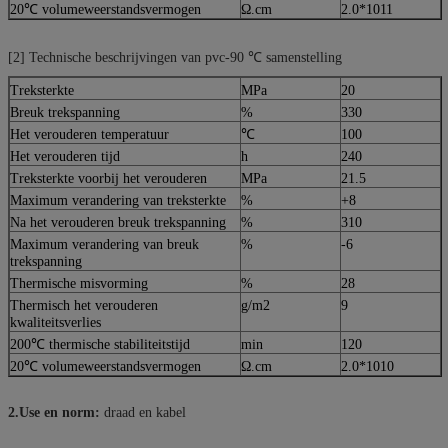
20℃ volumeweerstandsvermogen
Ω.cm
2.0*1011
[2] Technische beschrijvingen van pvc-90 ℃ samenstelling
Treksterkte
MPa
20
Breuk trekspanning
%
330
Het verouderen temperatuur
℃
100
Het verouderen tijd
h
240
Treksterkte voorbij het verouderen
MPa
21.5
Maximum verandering van treksterkte
%
+8
Na het verouderen breuk trekspanning
%
310
Maximum verandering van breuk
%
-6
trekspanning
Thermische misvorming
%
28
Thermisch het verouderen
g/m2
9
kwaliteitsverlies
200℃ thermische stabiliteitstijd
min
120
20℃ volumeweerstandsvermogen
Ω.cm
2.0*1010
2.Use en norm:
draad en kabel