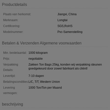
Productdetails
Plaats van herkomst:
Jiangxi, China
Merknaam:
Longtai
Certificering:
SGS,RoHS
Modelnummer:
Pvc-Samenstelling
Betalen & Verzenden Algemene voorwaarden
Min. bestelaantal:
1000 kilogram
Prijs:
negotiable
Verpakking
Zakken Ton Bags 25kg, konden wij verpakking steunen
goedgekeurd door zowel fabrikant als cliënt!
Details:
Levertijd:
7-10 dagen
Betalingscondities:
L/C, T/T, Western Union
Levering
1000 Ton/Ton per Maand
vermogen:
beschrijving