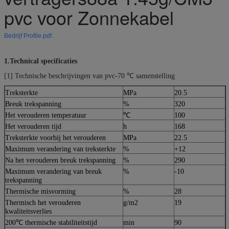
pvc voor Zonnekabel
Bedrijf Profile.pdf
1.Technical specificaties
[1] Technische beschrijvingen van pvc-70 ℃ samenstelling
Treksterkte
MPa
20.5
Breuk trekspanning
%
320
Het verouderen temperatuur
℃
100
Het verouderen tijd
h
168
Treksterkte voorbij het verouderen
MPa
22.5
Maximum verandering van treksterkte
%
+12
Na het verouderen breuk trekspanning
%
290
Maximum verandering van breuk
%
-10
trekspanning
Thermische misvorming
%
28
Thermisch het verouderen
g/m2
19
kwaliteitsverlies
200℃ thermische stabiliteitstijd
min
90