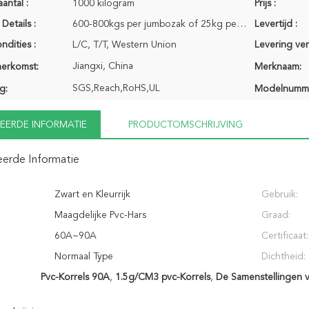
antal :
1000 kilogram
Prijs :
Details :
600-800kgs per jumbozak of 25kg per zak
Levertijd :
ndities :
L/C, T/T, Western Union
Levering ve
Jiangxi, China
herkomst:
Merknaam:
SGS,Reach,RoHS,UL
g:
Modelnumm
EERDE INFORMATIE
PRODUCTOMSCHRIJVING
eerde Informatie
Zwart en Kleurrijk
Gebruik:
Maagdelijke Pvc-Hars
Graad:
60A~90A
Certificaat:
Normaal Type
Dichtheid:
Pvc-Korrels 90A
,
1.5g/CM3 pvc-Korrels
,
De Samenstellingen v