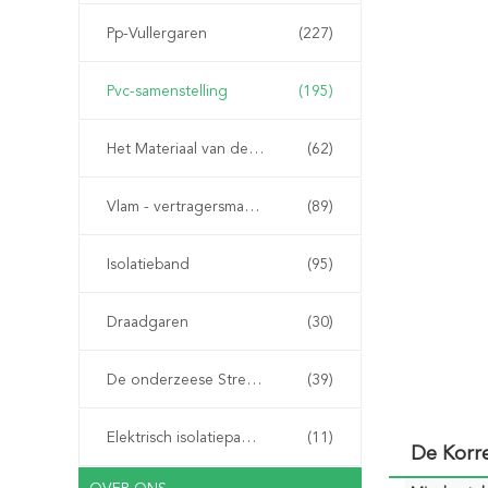
Pp-Vullergaren
(227)
Pvc-samenstelling
(195)
Het Materiaal van de kabelvuller
(62)
Vlam - vertragersmateriaal
(89)
Isolatieband
(95)
Draadgaren
(30)
De onderzeese Streng van de Kabelpantsering
(39)
Elektrisch isolatiepapier
(11)
De Korre