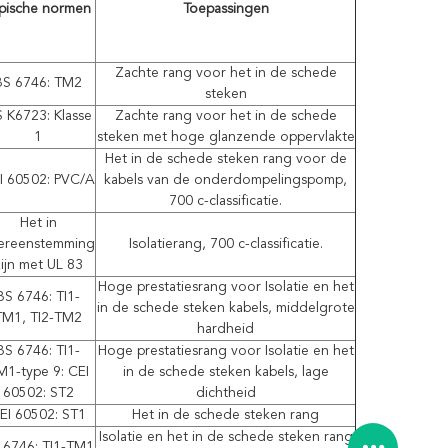
pische normen
Toepassingen
Zachte rang voor het in de schede
BS 6746: TM2
steken
S K6723: Klasse
Zachte rang voor het in de schede
1
steken met hoge glanzende oppervlakte
Het in de schede steken rang voor de
I 60502: PVC/A
kabels van
de
onderdompelingspomp,
700 c-classificatie.
Het in
ereenstemming
Isolatierang, 700 c-classificatie.
ijn met UL 83
Hoge prestatiesrang voor Isolatie en het
BS 6746: TI1-
in de schede steken kabels, middelgrote
TM1, TI2-TM2
hardheid
BS 6746: TI1-
Hoge prestatiesrang voor Isolatie en het
M1-type 9: CEI
in de schede steken kabels, lage
60502: ST2
dichtheid
EI 60502: ST1
Het in de schede steken rang
Isolatie en het in de schede steken rang
 6746: TI1-TM1