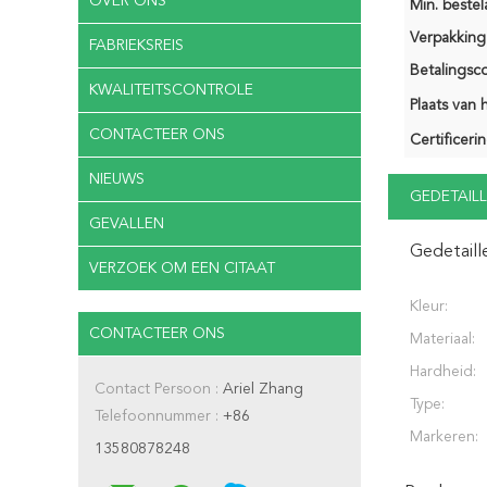
OVER ONS
Min. bestela
Verpakking 
FABRIEKSREIS
Betalingsco
KWALITEITSCONTROLE
Plaats van 
CONTACTEER ONS
Certificerin
NIEUWS
GEDETAILL
GEVALLEN
Gedetaill
VERZOEK OM EEN CITAAT
Kleur:
CONTACTEER ONS
Materiaal:
Hardheid:
Contact Persoon :
Ariel Zhang
Type:
Telefoonnummer :
+86
Markeren:
13580878248