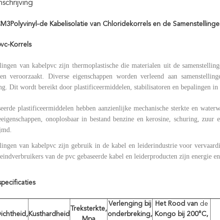
chrijving
M3Polyvinyl-de Kabelisolatie van Chloridekorrels en de Samenstellinge
vc-Korrels
lingen van kabelpvc zijn thermoplastische die materialen uit de samenstellin
en veroorzaakt. Diverse eigenschappen worden verleend aan samenstellin
ng. Dit wordt bereikt door plastificeermiddelen, stabilisatoren en bepalingen in
eerde plastificeermiddelen hebben aanzienlijke mechanische sterkte en waterw
ieeigenschappen, onoplosbaar in bestand benzine en kerosine, schuring, zuur 
ijmd.
lingen van kabelpvc zijn gebruik in de kabel en leiderindustrie voor vervaar
 eindverbruikers van de pvc gebaseerde kabel en leiderproducten zijn energie e
specificaties
Verlenging bij
Het Rood van
de
Treksterkte,
ichtheid,
Kusthardheid
onderbreking,
Kongo bij 200°C,
Mpa