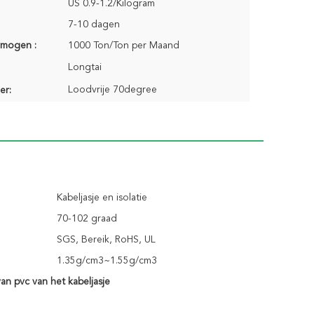
US 0.9-1.2/Kilogram
7-10 dagen
rmogen :
1000 Ton/Ton per Maand
Longtai
Loodvrije 70degree
er:
Kabeljasje en isolatie
70-102 graad
SGS, Bereik, RoHS, UL
1.35g/cm3~1.55g/cm3
an pvc van het kabeljasje