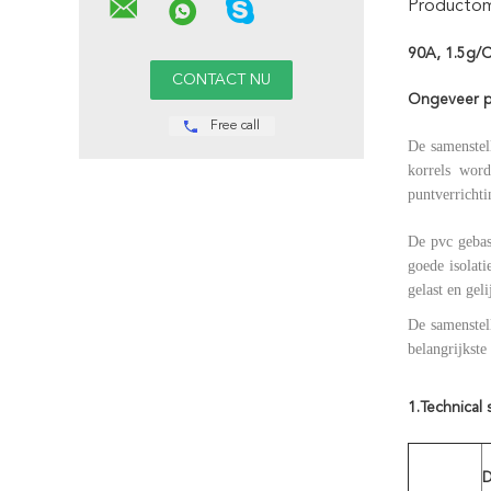
Productoms
90A, 1.5g/C
Ongeveer p
Free call
De samenstel
korrels word
puntverrichti
De pvc gebas
goede isolat
gelast en gel
De samenstel
belangrijkste
1.Technical 
D