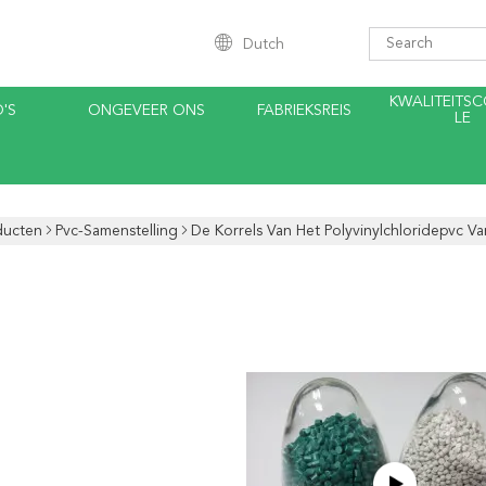
Dutch
KWALITEITS
'S
ONGEVEER ONS
FABRIEKSREIS
LE
ducten
Pvc-Samenstelling
De Korrels Van Het Polyvinylchloridepvc V