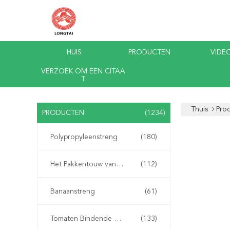
HUIS
PRODUCTEN
VIDEO
VERZOEK OM EEN CITAA
T
Thuis
Pro
PRODUCTEN
(1234)
Polypropyleenstreng
(180)
Het Pakkentouw van pp
(112)
Banaanstreng
(61)
Tomaten Bindende Streng
(133)