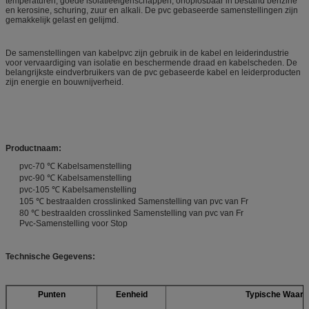
temperaturen, goede isolatieeigenschappen, onoplosbaar in bestand benzine
en kerosine, schuring, zuur en alkali. De pvc gebaseerde samenstellingen zijn
gemakkelijk gelast en gelijmd.
De samenstellingen van kabelpvc zijn gebruik in de kabel en leiderindustrie
voor vervaardiging van isolatie en beschermende draad en kabelscheden. De
belangrijkste eindverbruikers van de pvc gebaseerde kabel en leiderproducten
zijn energie en bouwnijverheid.
Productnaam:
pvc-70 ℃ Kabelsamenstelling
pvc-90 ℃ Kabelsamenstelling
pvc-105 ℃ Kabelsamenstelling
105 ℃ bestraalden crosslinked Samenstelling van pvc van Fr
80 ℃ bestraalden crosslinked Samenstelling van pvc van Fr
Pvc-Samenstelling voor Stop
Technische Gegevens:
Punten
Eenheid
Typische Waard