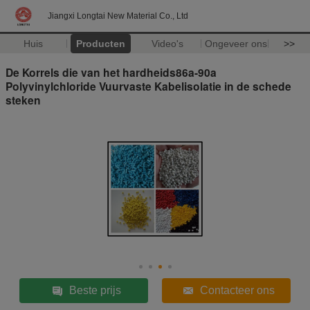
Jiangxi Longtai New Material Co., Ltd
Huis
Producten
Video's
Ongeveer ons
>>
De Korrels die van het hardheids86a-90a
Polyvinylchloride Vuurvaste Kabelisolatie in de schede
steken
Beste prijs
Contacteer ons