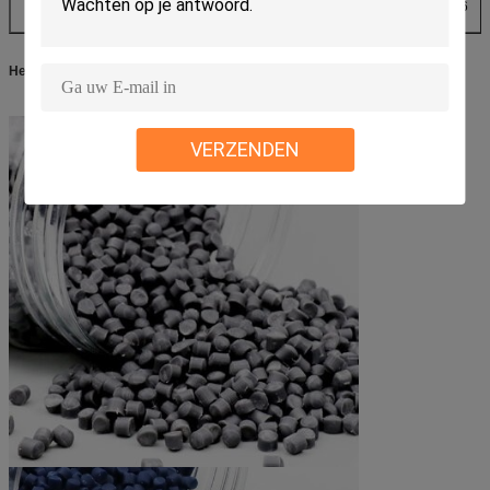
Hardheid
Kust A
70-96
70-96
Het product toont:
VERZENDEN