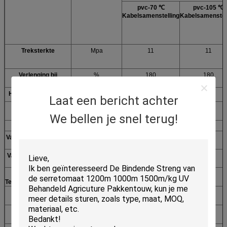
pvc-70 ℃
pvc-105 ℃
Kabelsamenstelling
Kabelsamenstel
Treksterkte
Mpa
11
11
Verlenging bij
%
180
180
Onderbreking
Hitte het Verouderen
Laat een bericht achter
Het testen
℃
100
135
We bellen je snel terug!
Termperature
Testende Tijd
h
168
168
Variatie bij treksterkte
%
20
20
Variatie bij verlenging
%
-15
-15
Lage
℃
-20
-20
Temperatuurbroosheid
Zuurstofindex
/
≥23
≥23
Dichtheid
g/cm3
1.42
1.42