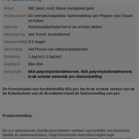
Kleur:
Wit, zwart, rood, blauw, Aangepast geel
Productnaam:
De vriendschappelijke Samenstelling van Prijspvc voor Draad
en Kabel
Gebruik:
Kabelisolatie/Kabel het In de schede steken
Verschijning:
vlot, Korrel, korrels/korrel
Steekproeftijd:
3-5 dagen
Verrichting:
Het Proces van uitdrijvings/Injection
Dichtheid:
1.4g/cm3~1.6g/cm3
Hardheid:
86A-90A
86A polyvinylchloridekorrels
90A polyvinylchloridekorrels
Hoog licht:
,
,
In de schede stekende pvc-Samenstelling
De Korrelskabel van hardheids86a-90a pvc het In de schede steken van de
de Kabelisolatie van de Brandweerstand de Samenstelling van pvc
Productinleiding:
De pvc gebaseerde plastificeermiddelen hebben aanzienlijke mechanische
sterkte en waterweerstand, hoge thermische weerstand tegen lage