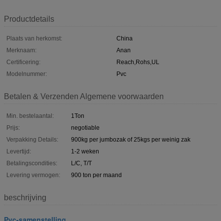
Productdetails
Plaats van herkomst:
China
Merknaam:
Anan
Certificering:
Reach,Rohs,UL
Modelnummer:
Pvc
Betalen & Verzenden Algemene voorwaarden
Min. bestelaantal:
1Ton
Prijs:
negotiable
Verpakking Details:
900kg per jumbozak of 25kgs per weinig zak
Levertijd:
1-2 weken
Betalingscondities:
L/C, T/T
Levering vermogen:
900 ton per maand
beschrijving
Pvc-samenstelling