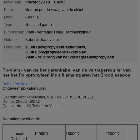
Materiaal:
Polypropyleen + Caco3
Kleur:
kleuren per de vraag van de cliënt
Draai:
Geen ja
Type:
fibrillated garen
Eigenschap:
Vlam - vertrager, Hoge Hardnekkigheid
Gebruik:
Kabel & draadvuller
2000D polypropyleenPakkentouw
Hoog licht:
,
500KD polypropyleenPakkentouw
,
Vlam - de Streng van het vertragerspolypropyleen
Pp-Vlam - van de het garenkabel van de vertragersvuller van
het het Polypropyleen Multifilamentgaren het Broodjesspoel
Bedrijf Profile.pdf
Ongeveer pp-kabelvuller
Gebruik: Voor kabelvuller, VULT de OPTISCHE VEZEL
Denier: 2000D-500KD
(Niet verdraaide) Twiste en Vlakte
Deatailedspecificatie
Lineaire
12000D
18000D
22000D
2
Dichtheid