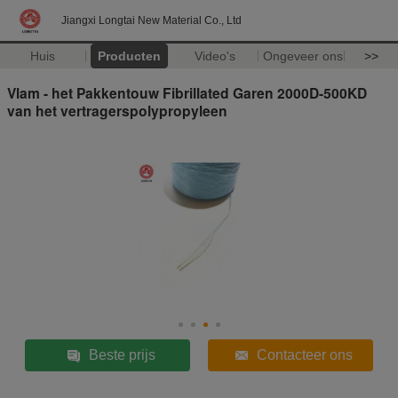
Jiangxi Longtai New Material Co., Ltd
Huis
Producten
Video's
Ongeveer ons
>>
Vlam - het Pakkentouw Fibrillated Garen 2000D-500KD
van het vertragerspolypropyleen
Beste prijs
Contacteer ons