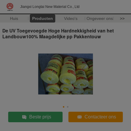
Jiangxi Longtai New Material Co., Ltd
Huis
Producten
Video's
Ongeveer ons
>>
De UV Toegevoegde Hoge Hardnekkigheid van het
Landbouw100% Maagdelijke pp Pakkentouw
Beste prijs
Contacteer ons