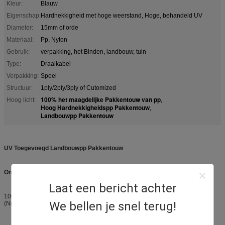
Kleur:
Blauw
Eigenschap:
Hardnekkigheid met hoge weerstand, Hoge, behandeld UV
Diameter:
15mm of orde
Materiaal:
Pp, Nylon
Gebruik:
verpakking, het Binden, landbouw, tuin
Type:
Draaikabel
Verpakking:
Spoel
Structuur:
1ply/2ply/3ply of Cutomized
100% het maagdelijke Pakkentouw van pp
Hoog licht:
,
Hoog Hardnekkigheidspp Pakkentouw
,
Landbouwpp Pakkentouw
UV Toegevoegd Landbouwpp Pakkentouw
Ongeveer pp-Kabel
Laat een bericht achter
100% maagdelijk Polypropyleen, kleurrijke, en natuurlijke jutestreng
We bellen je snel terug!
(Niet verdraaide) Twiste en Vlakte