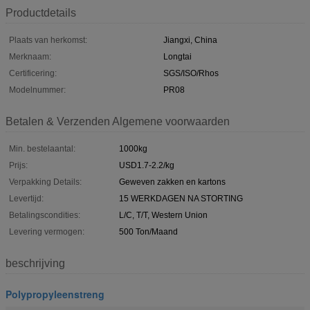
Productdetails
Plaats van herkomst:
Jiangxi, China
Merknaam:
Longtai
Certificering:
SGS/ISO/Rhos
Modelnummer:
PR08
Betalen & Verzenden Algemene voorwaarden
Min. bestelaantal:
1000kg
Prijs:
USD1.7-2.2/kg
Verpakking Details:
Geweven zakken en kartons
Levertijd:
15 WERKDAGEN NA STORTING
Betalingscondities:
L/C, T/T, Western Union
Levering vermogen:
500 Ton/Maand
beschrijving
Polypropyleenstreng