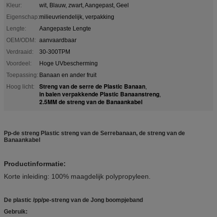
Kleur:
wit, Blauw, zwart, Aangepast, Geel
Eigenschap:
milieuvriendelijk, verpakking
Lengte:
Aangepaste Lengte
OEM/ODM:
aanvaardbaar
Verdraaid:
30-300TPM
Voordeel:
Hoge UVbescherming
Toepassing:
Banaan en ander fruit
Streng van de serre de Plastic Banaan
Hoog licht:
,
in balen verpakkende Plastic Banaanstreng
,
2.5MM de streng van de Banaankabel
Pp-de streng Plastic streng van de Serrebanaan, de streng van de
Banaankabel
Productinformatie:
Korte inleiding: 100% maagdelijk polypropyleen.
De plastic /pp/pe-streng van de Jong boompjeband
Gebruik: