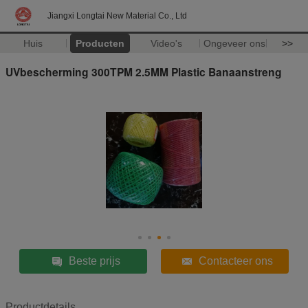
Jiangxi Longtai New Material Co., Ltd
Huis
Producten
Video's
Ongeveer ons
>>
UVbescherming 300TPM 2.5MM Plastic Banaanstreng
Beste prijs
Contacteer ons
Productdetails