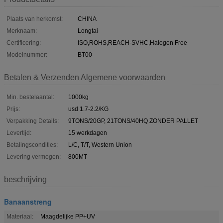
Plaats van herkomst:
CHINA
Merknaam:
Longtai
Certificering:
ISO,ROHS,REACH-SVHC,Halogen Free
Modelnummer:
BT00
Betalen & Verzenden Algemene voorwaarden
Min. bestelaantal:
1000kg
Prijs:
usd 1.7-2.2/KG
Verpakking Details:
9TONS/20GP, 21TONS/40HQ ZONDER PALLET
Levertijd:
15 werkdagen
Betalingscondities:
L/C, T/T, Western Union
Levering vermogen:
800MT
beschrijving
Banaanstreng
Materiaal:
Maagdelijke PP+UV