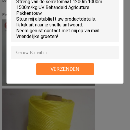
bedrijf: zoals
ROHS, bereik-SVHC, Vrij Halogeen
.
Productbeeld:
VERZENDEN