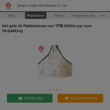
Jiangxi Longtai New Material Co., Ltd
Huis
Producten
Video's
Ongeveer ons
>>
Het gele 30 Pakkentouw van TPM 5000m pp voor
Verpakking
Beste prijs
Contacteer ons