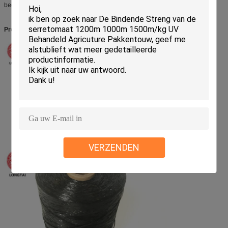
bedrijf: zoals
ROHS, bereik-SVHC, Vrij Halogeen
.
Productbeeld:
VERZENDEN