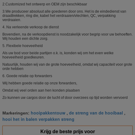
2.Customized het ontwerp en OEM zijn beschikbaar
3.We produceer absoluut alle goederen door ons. Het is de eindedienst van
draadtrekken, ring die, kabel het verdraaien/vlechten, QC, verpakking
verdraaien.
4. Na verleende verkoop de dienst
Bovendien, na de verkoopdienst is noodzakelijk voor begrip voor uw behoeften.
Wij houden een dichte zorg.
5. Flexibele hoeveelheid
Als uw bod voor beide partijen o.k. is, konden wij om het even welke
hoeveelheid goedkeuren.
Natuurlijk, houden wij van de grote hoeveelheid, omdat wij capaciteit voor grote
orde hebben
6. Goede relatie op forwarders
Wij hebben goede relatie op onze forwarders,
Omdat wij veel orden aan hen konden plaatsen
Zo kunnen uw cargos door de lucht of door overzees op tijd worden vervoerd
hooipakkentouw
de streng van de hooibaal
Markeringen:
,
,
hooi het in balen verpakken streng
Krijg de beste prijs voor