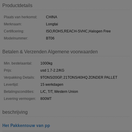
Productdetails
Plaats van herkomst:
CHINA
Merknaam:
Longtai
Certificering:
ISO,ROHS,REACH-SVHC,Halogen Free
Modelnummer:
BT06
Betalen & Verzenden Algemene voorwaarden
Min. bestelaantal:
1000kg
Prijs:
usd 1.7-2.2/KG
Verpakking Details:
9TONS/20GP, 21TONS/40HQ ZONDER PALLET
Levertijd:
15 werkdagen
Betalingscondities:
L/C, T/T, Western Union
Levering vermogen:
800MT
beschrijving
Het Pakkentouw van pp