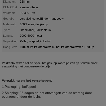
Diameter:
128mm
OEM/ODM:
aanvaardbaar
Verdraaid:
30-300TPM
Gebruik:
verpakking, het Binden, landbouw
Materiaal:
100% maagdelijke pp
Type:
Draaikabel, Pakkentouw
Lengte:
1000-5000 meter
Verpakking:
Pallet, in spoel, in karton
5000m Pp Pakkentouw
30 het Pakkentouw van TPM Pp
Hoog licht:
,
Pakkentouw van het de Spoel het gele pp koord pp van pp Splitfilm voor
verpakking met concurrerende prijs
Verpakking en het verschepen:
1.Packaging: bal/spoel
2.Shipping: 25 dagen na het ontvangen van de storting door
overzees of door de lucht.