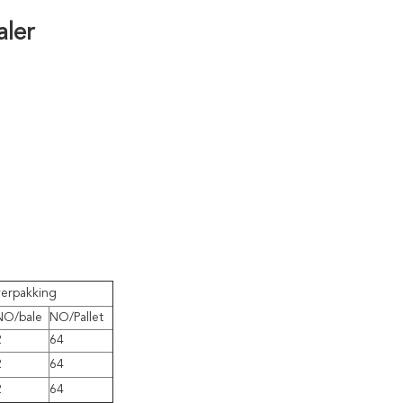
aler
verpakking
NO/bale
NO/Pallet
2
64
2
64
2
64