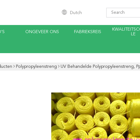
Dutch
KWALITEITS
'S
ONGEVEER ONS
FABRIEKSREIS
LE
ducten
Polypropyleenstreng
UV Behandelde Polypropyleenstreng, P