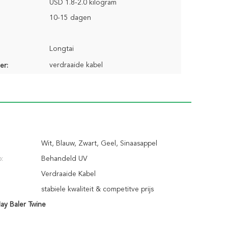
USD 1.8-2.0 kilogram
10-15 dagen
Longtai
verdraaide kabel
er:
Wit, Blauw, Zwart, Geel, Sinaasappel
:
Behandeld UV
Verdraaide Kabel
stabiele kwaliteit & competitve prijs
ay Baler Twine