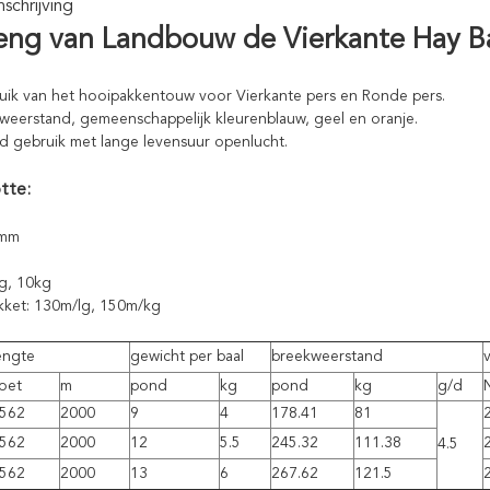
chrijving
eng van Landbouw de Vierkante Hay B
uik van het hooipakkentouw voor Vierkante pers en Ronde pers.
eerstand, gemeenschappelijk kleurenblauw, geel en oranje.
zed gebruik met lange levensuur openlucht.
tte:
0mm
g, 10kg
kket: 130m/lg, 150m/kg
engte
gewicht per baal
breekweerstand
oet
m
pond
kg
pond
kg
g/d
562
2000
9
4
178.41
81
562
2000
12
5.5
245.32
111.38
4.5
562
2000
13
6
267.62
121.5