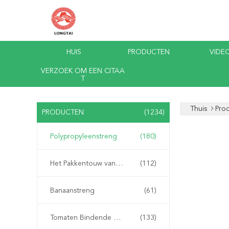
HUIS
PRODUCTEN
VIDEO
VERZOEK OM EEN CITAA
T
Thuis
Pro
PRODUCTEN
(1234)
Polypropyleenstreng
(180)
Het Pakkentouw van pp
(112)
Banaanstreng
(61)
Tomaten Bindende Streng
(133)