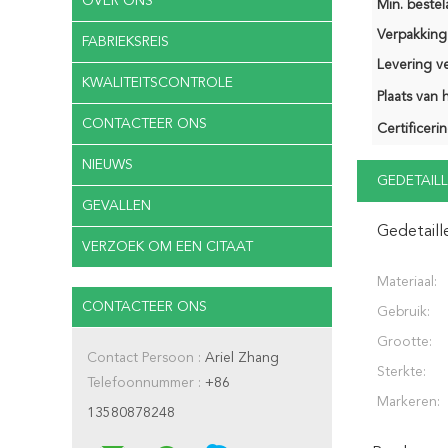
OVER ONS
Min. bestela
Verpakking 
FABRIEKSREIS
Levering v
KWALITEITSCONTROLE
Plaats van 
CONTACTEER ONS
Certificerin
NIEUWS
GEDETAILL
GEVALLEN
Gedetaill
VERZOEK OM EEN CITAAT
Materiaal:
CONTACTEER ONS
Gebruik:
Grootte:
Contact Persoon :
Ariel Zhang
Sterkte:
Telefoonnummer :
+86
Markeren:
13580878248