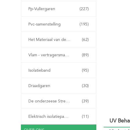
Pp-Vullergaren
(227)
Pvc-samenstelling
(195)
Het Materiaal van de kabelvuller
(62)
Vlam - vertragersmateriaal
(89)
Isolatieband
(95)
Draadgaren
(30)
De onderzeese Streng van de Kabelpantsering
(39)
Elektrisch isolatiepapier
(11)
UV Beha