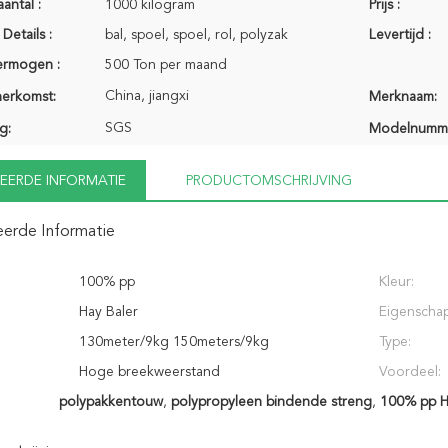
antal :
1000 kilogram
Prijs :
Details :
bal, spoel, spoel, rol, polyzak
Levertijd :
ermogen :
500 Ton per maand
China, jiangxi
herkomst:
Merknaam:
SGS
g:
Modelnumm
EERDE INFORMATIE
PRODUCTOMSCHRIJVING
eerde Informatie
100% pp
Kleur:
Hay Baler
Eigenschap
130meter/9kg 150meters/9kg
Type:
Hoge breekweerstand
Voordeel:
polypakkentouw
,
polypropyleen bindende streng
,
100% pp H