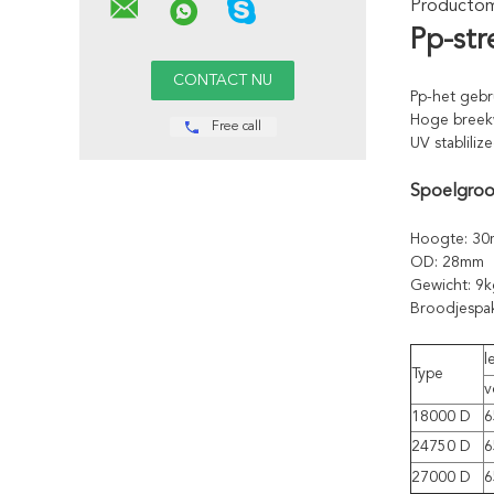
Productoms
Pp-str
Pp-het gebr
Hoge breekw
Free call
UV stablili
Spoelgroo
Hoogte: 3
OD: 28mm
Gewicht: 9k
Broodjespa
l
Type
v
18000 D
6
24750 D
6
27000 D
6