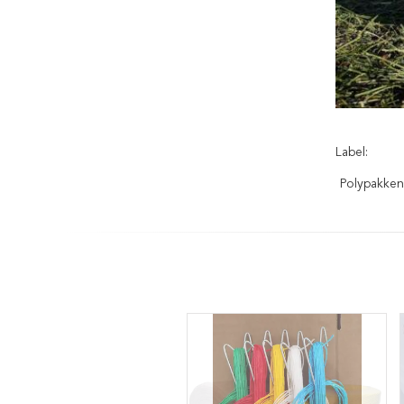
Label:
Polypakke