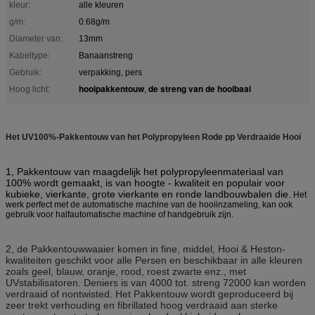
kleur:
alle kleuren
g/m:
0.68g/m
Diameter van:
13mm
Kabeltype:
Banaanstreng
Gebruik:
verpakking, pers
hooipakkentouw
de streng van de hooibaal
Hoog licht:
,
Het UV100%-Pakkentouw van het Polypropyleen Rode pp Verdraaide Hooi
1, Pakkentouw van maagdelijk het polypropyleenmateriaal van
100% wordt gemaakt, is van hoogte - kwaliteit en populair voor
kubieke, vierkante, grote vierkante en ronde landbouwbalen die.
Het
werk perfect met de automatische machine van de hooiinzameling, kan ook
gebruik voor halfautomatische machine of handgebruik zijn.
2,
de Pakkentouwwaaier komen in fine, middel, Hooi & Heston-
kwaliteiten geschikt voor alle Persen en beschikbaar in alle kleuren
zoals geel, blauw, oranje, rood, roest zwarte enz., met
UVstabilisatoren. Deniers is van 4000 tot. streng 72000 kan worden
verdraaid of nontwisted. Het Pakkentouw wordt geproduceerd bij
zeer trekt verhouding en fibrillated hoog verdraaid aan sterke