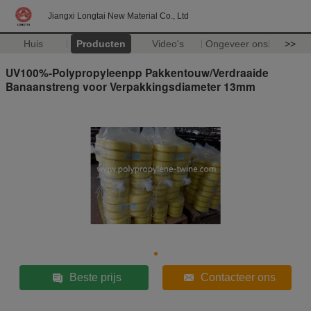
Jiangxi Longtai New Material Co., Ltd
Huis
Producten
Video's
Ongeveer ons
>>
UV100%-Polypropyleenpp Pakkentouw/Verdraaide
Banaanstreng voor Verpakkingsdiameter 13mm
Beste prijs
Contacteer ons