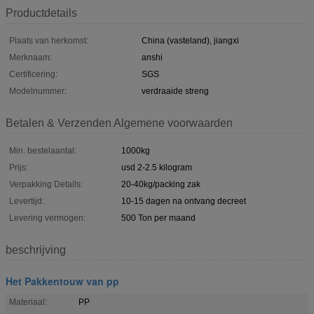
Productdetails
Plaats van herkomst:
China (vasteland), jiangxi
Merknaam:
anshi
Certificering:
SGS
Modelnummer:
verdraaide streng
Betalen & Verzenden Algemene voorwaarden
Min. bestelaantal:
1000kg
Prijs:
usd 2-2.5 kilogram
Verpakking Details:
20-40kg/packing zak
Levertijd:
10-15 dagen na ontvang decreet
Levering vermogen:
500 Ton per maand
beschrijving
Het Pakkentouw van pp
Materiaal:
PP