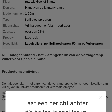
Kleur:
ruw wit, Geel of Blauw
Deniers:
Hangt van de klantenvraag af
Modelnummer:
1-50mm
Type:
fibrillated pp-garen
Eigenschap:
Vrij halogeen en Vlam - vertrager
Zuurstof:
over dan 28%
Propety:
lage rook
kabelvullers
pp fibrillated garen
50mm pp Vullergaren
Hoog licht:
,
,
Nul Halogeenbrand - het Garengebruik van de vertragerspp
vuller voor Speciale Kabel
Productomschrijving:
De halogeenvlam - het garen van de vertragerspp vuller is hoog - kwaliteit van
vuller, kan in untwist produceren of verdraaid om type.
Hoge breekweerstand over 2.5g/d, de gemiddelde Zuurstof over dan 28%.
Geen het Branden wanneer de brand wordt verwijderd. Geen het dalen na het
branden, en zeer lage rook.
Laat een bericht achter