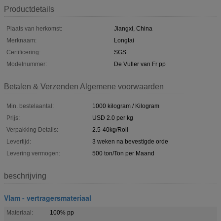
Productdetails
Plaats van herkomst:
Jiangxi, China
Merknaam:
Longtai
Certificering:
SGS
Modelnummer:
De Vuller van Fr pp
Betalen & Verzenden Algemene voorwaarden
Min. bestelaantal:
1000 kilogram / Kilogram
Prijs:
USD 2.0 per kg
Verpakking Details:
2.5-40kg/Roll
Levertijd:
3 weken na bevestigde orde
Levering vermogen:
500 ton/Ton per Maand
beschrijving
Vlam - vertragersmateriaal
Materiaal:
100% pp