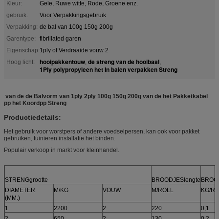
Kleur:
Gele, Ruwe witte, Rode, Groene enz.
gebruik:
Voor Verpakkingsgebruik
Verpakking:
de bal van 100g 150g 200g
Garentype:
fibrillated garen
Eigenschap:
1ply of Verdraaide vouw 2
hooipakkentouw
de streng van de hooibaal
Hoog licht:
,
,
1Ply polypropyleen het In balen verpakken Streng
van de de Balvorm van 1ply 2ply 100g 150g 200g van de het Pakketkabel
pp het Koordpp Streng
Productiedetails:
Het gebruik voor worstpers of andere voedselpersen, kan ook voor pakket
gebruiken, tuinieren installatie het binden.
Populair verkoop in markt voor kleinhandel.
STRENGgrootte
BROODJESlengte
BROOD
DIAMETER
M/KG
VOUW
M/ROLL
KG/R
(MM.)
1
2200
2
220
0,1
2
650
2
130
0,2