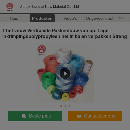
Jiangxi Longtai New Material Co., Ltd
Huis
Producten
Video's
Ongeveer ons
>>
1 het vouw Verdraaide Pakkentouw van pp, Lage
Inkrimpingspolypropyleen het In balen verpakken Streng
Beste prijs
Contacteer ons