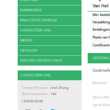
OVER ONS
Van Het
FABRIEKSREIS
Min. bestela
KWALITEITSCONTROLE
Verpakking 
Betalingsco
CONTACTEER ONS
Plaats van 
NIEUWS
Certificerin
GEVALLEN
GEDETAILL
VERZOEK OM EEN CITAAT
Gedetaill
CONTACTEER ONS
Materiaal:
Contact Persoon :
Ariel Zhang
Telefoonnummer :
+86
DRAAI PER
13580878248
Spoel Weih