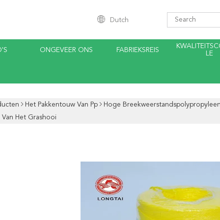
Dutch
KWALITEITS
'S
ONGEVEER ONS
FABRIEKSREIS
LE
ducten
Het Pakkentouw Van Pp
Hoge Breekweerstandspolypropyleen 
 Van Het Grashooi