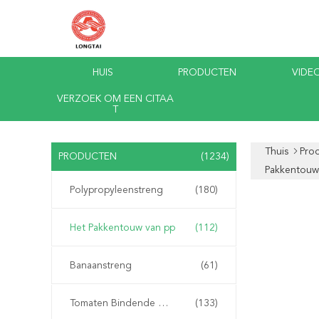
HUIS
PRODUCTEN
VIDEO
VERZOEK OM EEN CITAA
T
Thuis
Pro
PRODUCTEN
(1234)
Pakkentouw
Polypropyleenstreng
(180)
Het Pakkentouw van pp
(112)
Banaanstreng
(61)
Tomaten Bindende Streng
(133)