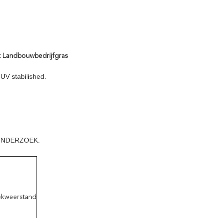
 Landbouwbedrijfgras
UV stabilished.
 ONDERZOEK.
ekweerstand