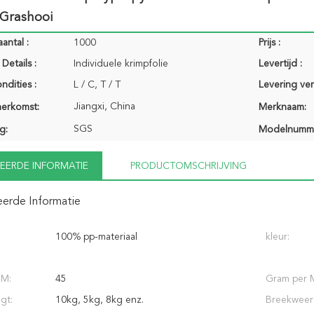
 Grashooi
antal :
1000
Prijs :
Details :
Individuele krimpfolie
Levertijd :
ndities :
L / C, T / T
Levering ve
Jiangxi, China
herkomst:
Merknaam:
SGS
g:
Modelnumm
EERDE INFORMATIE
PRODUCTOMSCHRIJVING
eerde Informatie
100% pp-materiaal
kleur:
 M:
45
Gram per 
gt:
10kg, 5kg, 8kg enz.
Breekweer