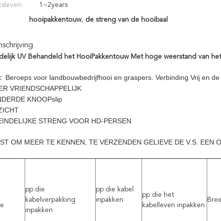
ksleven:
1~2years
hooipakkentouw
,
de streng van de hooibaal
chrijving
elijk UV Behandeld het HooiPakkentouw Met hoge weerstand van het
Beroeps voor landbouwbedrijfhooi en graspers. Verbinding Vrij en de 
:
ER VRIENDSCHAPPELIJK
DERDE KNOOPslip
ZICHT
EINDELIJKE STRENG VOOR HD-PERSEN
ST OM MEER TE KENNEN, TE VERZENDEN GELIEVE DE V.S. EEN
pp die
pp die kabel
pp die het
kabelverpakking
inpakken
Bre
te
kabelleven inpakken
inpakken