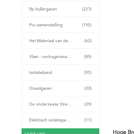
Pp-Vullergaren
(227)
Pvc-samenstelling
(195)
Het Materiaal van de kabelvuller
(62)
Vlam - vertragersmateriaal
(89)
Isolatieband
(95)
Draadgaren
(30)
De onderzeese Streng van de Kabelpantsering
(39)
Elektrisch isolatiepapier
(11)
Hoge Br