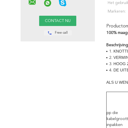
Het gebrui
Markeren:
Productoms
100% maagd
Free call
Beschrijving
KNOTT
1.
VERMIN
2.
HOOG 
3.
DE UIT
4.
ALS U WEN
pp die
kabelgroot
inpakken