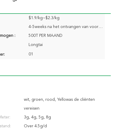
$1.9/kg~$2.3/kg
4-5weeks na het ontvangen van vooruitbetaling
rmogen :
500T PER MAAND
Longtai
01
er:
wit, groen, rood, Yellowas de cliënten
vereisen
Meter:
3g, 4g, 5g, 8g
stand:
Over 4.5g/d