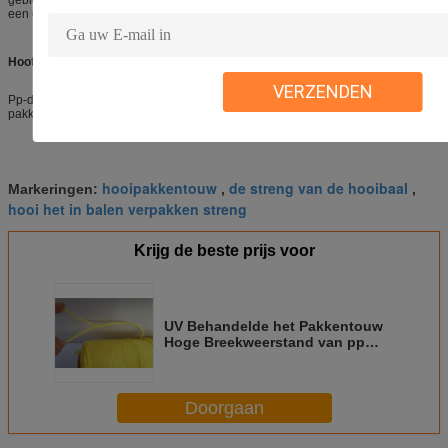
gebieden over de hele wereld. Onze producten genieten van
een goede reputatie onder onze klanten.
Hoofdproducten:
VERZENDEN
Pp-de streng, pp-kabel, verdeelde pp filmt kabel, pp die kabel inpakken,
pakkentouw, banaankabel, allerlei landbouwkabel, tuinkabel.
hooipakkentouw
de streng van de hooibaal
Markeringen:
,
,
hooi het in balen verpakken streng
Krijg de beste prijs voor
UV Behandelde het Pakkentouw
Hoge Breekweerstand van pp
Voor Banaanpers
Doorgaan