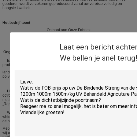
goederen wordt verzekeren geproduceerd vanaf uw vereiste volledig en
hoogste kwaliteit.
Het bedrijf toont
Onthaal aan Onze Fabriek
Laat een bericht achte
Ongeveer ons
We bellen je snel terug
Is Nieuw Materieel Co. van Jiangxilongtai, Ltd gespecialiseerd in de
productie van pp-kabel, pp-moderne streng,
landbouw verpakkend koord, pp-het garen van de kabelvuller,
polyester/nylon garen etc….
Het bedrijf is nationale high-tech ondernemingen verifieerde een aantal
octrooien en toepasselijkheid van octrooien. Het gedeponeerde handelsmerk
met inbegrip van „Anshi-Groep“, „het Nieuwe Materiaal van Longtai“,
„Ropetwine“, en „Fillerone“.
Wij hebben een volledige waaier van productiemateriaal, geavanceerde techn
whichcan inspectie de systemen voldoen aan
de nauwkeurige behoeften van onze klanten voor diverse plastic producten.
Met een ervaren en professioneel team, hebben
wij onze producten naar vele landen uitgevoerd en