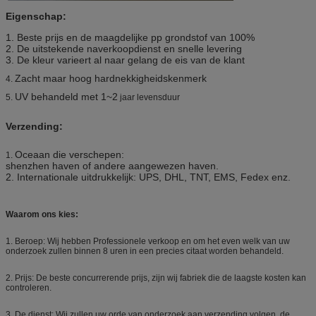
Eigenschap:
1.
Beste prijs en de maagdelijke pp grondstof van 100%
2. De uitstekende naverkoopdienst en snelle levering
3.
De kleur varieert al naar gelang de eis van de klant
Zacht maar hoog hardnekkigheidskenmerk
4.
UV behandeld met 1~2
5.
jaar levensduur
Verzending:
Oceaan die verschepen:
1.
shenzhen haven of andere aangewezen haven.
2. Internationale uitdrukkelijk: UPS, DHL, TNT, EMS, Fedex enz.
Waarom ons kies:
1. Beroep: Wij hebben Professionele verkoop en om het even welk van uw
onderzoek zullen binnen 8 uren in een precies citaat worden behandeld.
2. Prijs: De beste concurrerende prijs, zijn wij fabriek die de laagste kosten kan
controleren.
3. De dienst: Wij zullen uw orde van onderzoek aan verzending volgen, de