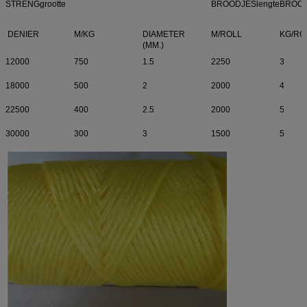
STRENGgrootte
BROODJESlengte
BROOD
DENIER
M/KG
DIAMETER
M/ROLL
KG/RO
(MM.)
12000
750
1.5
2250
3
18000
500
2
2000
4
22500
400
2.5
2000
5
30000
300
3
1500
5