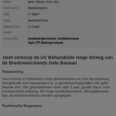
Kleur:
geel, blauw, rood, enz
Gebruiken:
Bananenpers
G/M:
2~4g/m²
Type:
gedraaid touw
Gebruik het
1~2 jaar
leven:
hooibalenperstouw
hooibalentouw
Hoog licht:
,
,
4g/m PP Balenperstouw
Heet verkoop de UV Behandelde Hoge Streng van
de Breekweerstands Gele Banaan
Toepassing:
Heet verkoop UV Behandelde Hoge Breekweerstand de Gele Banaanstreng
gebruik voor banaanpers
, is gemeenschappelijke colo gele
wijd
is
blauwe enz. Het gebruiksleven meer dan 1 jaar. goede steun voor
bananenteelt omhoog. De hoge breekweerstand, Strengdiameter
kan als klantenvereiste worden aangepast.
Technische Gegevens: