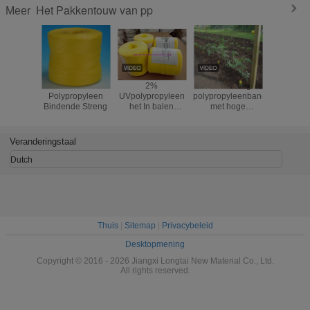
Het Pakkentouw van pp
Meer
Plastic
2%
UV-bestendige
polypropy
Polypropyleen
UVpolypropyleen
polypropyleenband
voor la
Bindende Streng
het In balen
met hoge
verpakken Streng
treksterkte (105 -
250 kg) en
aanpasbare
Veranderingstaal
lengte voor
kassen en
Dutch
landbouw
Thuis
|
Sitemap
|
Privacybeleid
Desktopmening
Copyright © 2016 - 2026 Jiangxi Longtai New Material Co., Ltd.
All rights reserved.