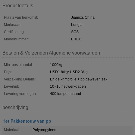
Productdetails
Plaats van herkomst:
Jiangxi, China
Merknaam:
Longtai
Certificering:
SGS
Modelnummer:
LT018
Betalen & Verzenden Algemene voorwaarden
Min. bestelaantal:
1000kg
Prijs:
USD1.8/kg~USD2.3/kg
Verpakking Details:
Enige krimpfolie + pp geweven zak
Levertijd:
10~15 het werkdagen
Levering vermogen:
400 ton per maand
beschrijving
Het Pakkentouw van pp
Materiaal:
Polypropyleen