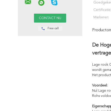
Goedgeke
Certificatie
Markeren:
Free call
Productoms
De Hoge
vertrag
Lage rook 0
wordt gema
Het product
Voordeel:
Nul Lage ro
Rohs voldoe
Eigenschap