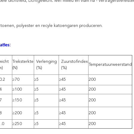
le dichtheid, Lichtgewicht. leef milieu en vlam na - vertragersvereiste
toenen, polyester en recyle katoengaren produceren.
aties
:
icht
Treksterkte
Verlenging
Zuurstofindex
Temperatuurweerstand
m)
(N)
(%)
(%)
0.2
≥70
≥5
≥45
200
4
≥100
≥5
≥45
200
7
≥150
≥5
≥45
200
8
≥200
≥5
≥45
200
.0
≥250
≥5
≥45
200