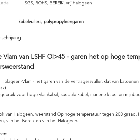
urde
SGS, ROHS, BEREIK, vrij Halogeen
:
kabelvullers
,
polypropyleengaren
chrijving
 Vlam van LSHF OI>45 - garen het op hoge tempe
ersweerstand
 Holageen-Vlam - het garen van de vertragersvuller, dat van katoene
akt.
gebruik voor hoge vlamkabel, speciale kabel, mariene kabel en mijnbo
ok van Halogeen, weerstand Op hoge temperatuur tegen 200 graad, Hog
n, van het Bereik en van het Halogeen.
pen: