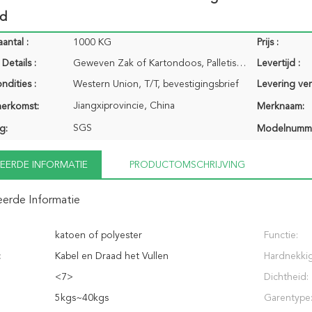
id
antal :
1000 KG
Prijs :
Details :
Geweven Zak of Kartondoos, Palletisering
Levertijd :
ndities :
Western Union, T/T, bevestigingsbrief
Levering ve
Jiangxiprovincie, China
herkomst:
Merknaam:
SGS
g:
Modelnumm
EERDE INFORMATIE
PRODUCTOMSCHRIJVING
eerde Informatie
katoen of polyester
Functie:
:
Kabel en Draad het Vullen
Hardnekkig
<7>
Dichtheid:
:
5kgs~40kgs
Garentype