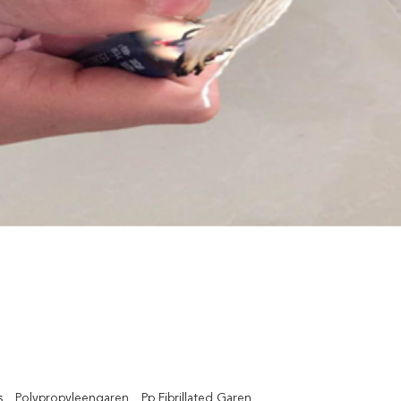
s
Polypropyleengaren
Pp Fibrillated Garen