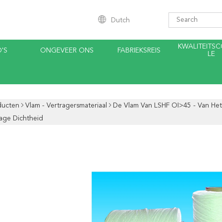
Dutch
KWALITEITS
'S
ONGEVEER ONS
FABRIEKSREIS
LE
ducten
Vlam - Vertragersmateriaal
De Vlam Van LSHF OI>45 - Van Het
age Dichtheid