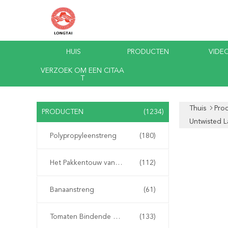
HUIS
PRODUCTEN
VIDEO
VERZOEK OM EEN CITAA
T
Thuis
Pro
PRODUCTEN
(1234)
Untwisted L
Polypropyleenstreng
(180)
Het Pakkentouw van pp
(112)
Banaanstreng
(61)
Tomaten Bindende Streng
(133)