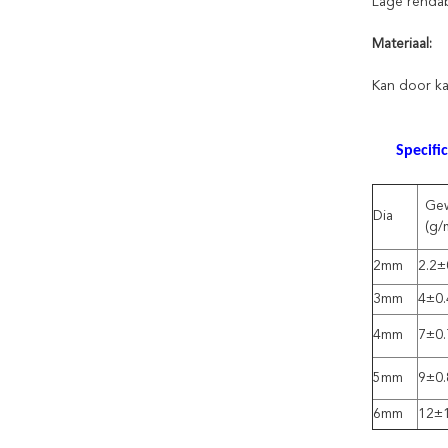
Lage rendabe
Materiaal:
Kan door ka
Specific
Gew
Dia
(g/
2mm
2.2±
3mm
4±0.
4mm
7±0.
5mm
9±0.
6mm
12±1