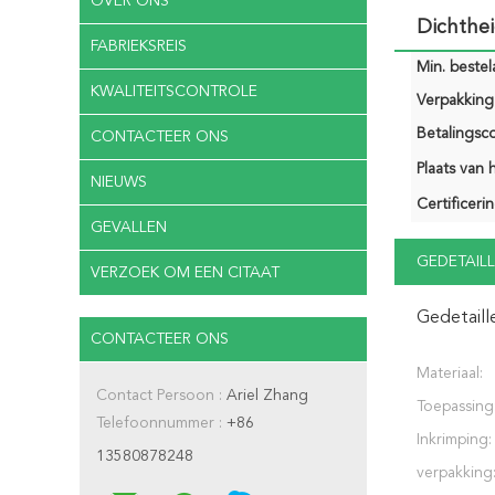
OVER ONS
Dichthe
FABRIEKSREIS
Min. bestela
KWALITEITSCONTROLE
Verpakking 
Betalingsco
CONTACTEER ONS
Plaats van 
NIEUWS
Certificerin
GEVALLEN
GEDETAILL
VERZOEK OM EEN CITAAT
Gedetaill
CONTACTEER ONS
Materiaal:
Contact Persoon :
Ariel Zhang
Toepassing
Telefoonnummer :
+86
Inkrimping:
13580878248
verpakking