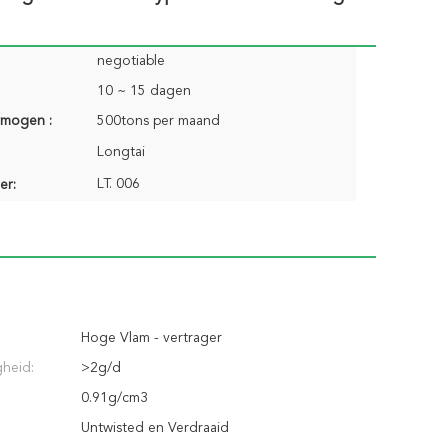
negotiable
10 ~ 15 dagen
rmogen :
500tons per maand
Longtai
LT. 006
er:
Hoge Vlam - vertrager
heid:
>2g/d
0.91g/cm3
:
Untwisted en Verdraaid