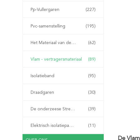
Pp-Vullergaren
(227)
Pvc-samenstelling
(195)
Het Materiaal van de kabelvuller
(62)
Vlam - vertragersmateriaal
(89)
Isolatieband
(95)
Draadgaren
(30)
De onderzeese Streng van de Kabelpantsering
(39)
Elektrisch isolatiepapier
(11)
De Vlam